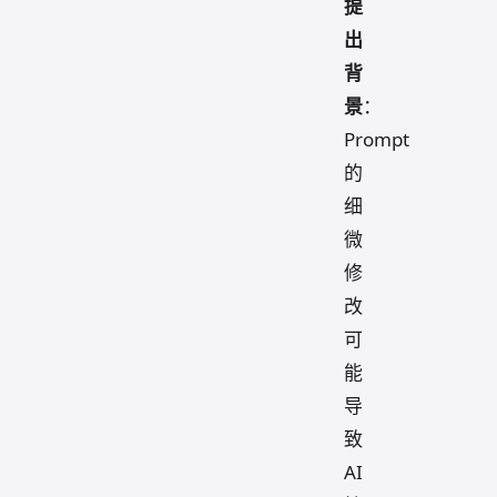
提
出
背
景
：
Prompt
的
细
微
修
改
可
能
导
致
AI