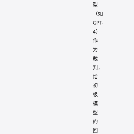
型
（如
GPT-
4）
作
为
裁
判，
给
初
级
模
型
的
回