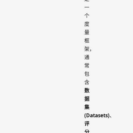
一
个
度
量
框
架，
通
常
包
含
数
据
集
(Datasets)
、
评
分