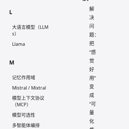
解
L
决
问
大语言模型（LLM
s）
题：
把
Llama
“感
觉
M
好
记忆作用域
用”
变
Mistral / Mixtral
成
模型上下文协议
“可
（MCP）
量
模型可选性
化
多智能体编排