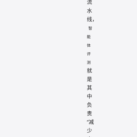
流
水
线，
智
能
体
评
测
就
是
其
中
负
责
“减
少