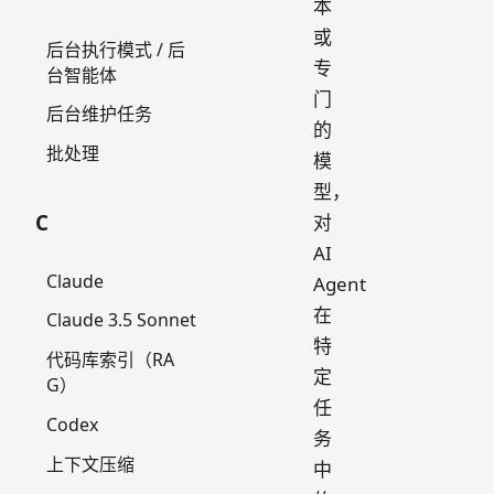
本
或
后台执行模式 / 后
专
台智能体
门
后台维护任务
的
批处理
模
型，
C
对
AI
Claude
Agent
在
Claude 3.5 Sonnet
特
代码库索引（RA
定
G）
任
Codex
务
上下文压缩
中