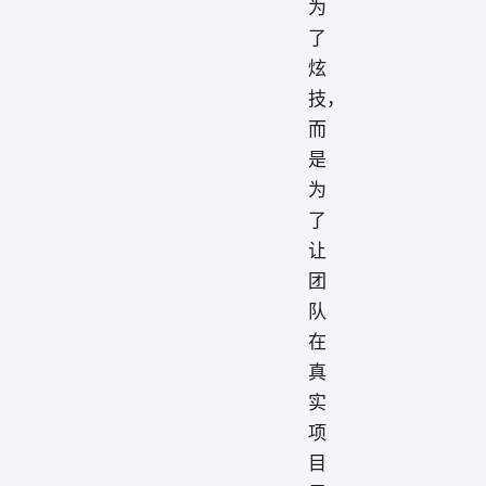
为
了
炫
技，
而
是
为
了
让
团
队
在
真
实
项
目