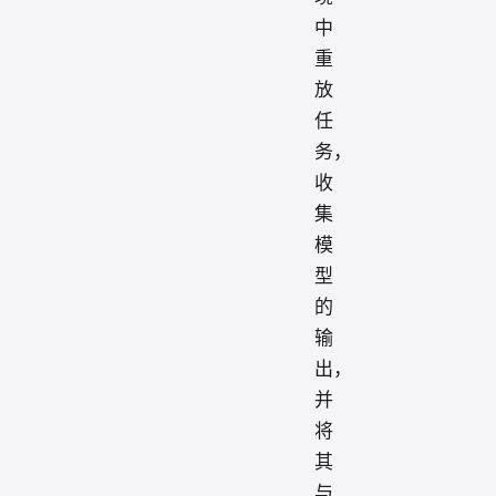
中
重
放
任
务，
收
集
模
型
的
输
出，
并
将
其
与