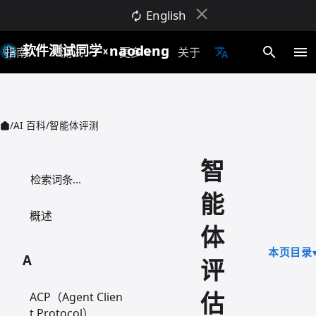
close
English
autorenew
软件测试同学
naodeng
search
menu
指南
AI测试
更多
关于
translate
expand_more
expand_more
X
/
AI 百科
/
智能体评测
智
检索词条
能
概述
体
本页目录
A
评
估
ACP（Agent Clien
t Protocol）