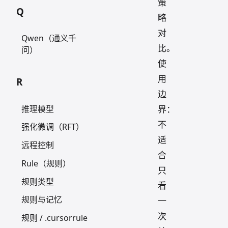
策
Q
略
对
Qwen（通义千
比。
问）
使
用
R
边
推理模型
界：
不
强化微调（RFT）
适
远程控制
合
Rule（规则）
只
规则类型
看
规则与记忆
一
次
规则 / .cursorrule