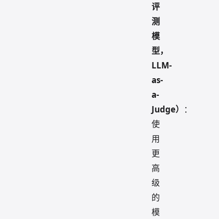
评
测
模
型，
LLM-
as-
a-
Judge）
：
使
用
更
高
级
的
模