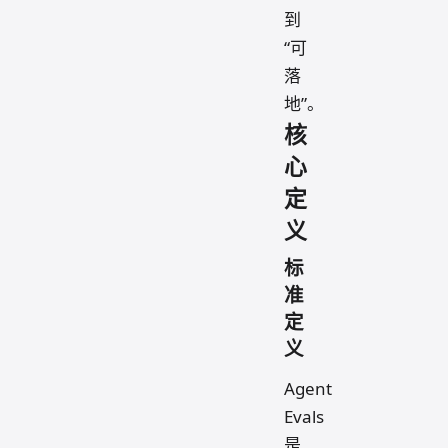
到
“可
落
地”。
核
心
定
义
标
准
定
义
Agent
Evals
是