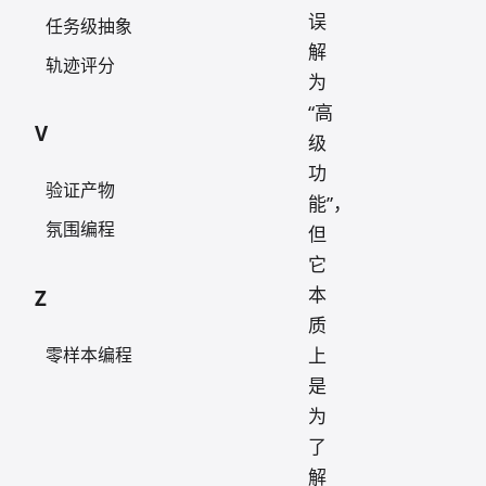
误
任务级抽象
解
轨迹评分
为
“高
V
级
功
验证产物
能”，
氛围编程
但
它
本
Z
质
上
零样本编程
是
为
了
解