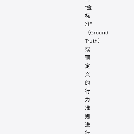
“金
标
准”
（Ground
Truth）
或
预
定
义
的
行
为
准
则
进
行