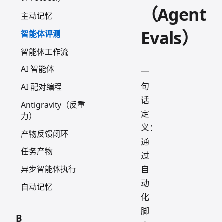
（Agent
主动记忆
Evals）
智能体评测
智能体工作流
AI 智能体
一
句
AI 配对编程
话
Antigravity（反重
定
力）
义：
产物反馈闭环
通
任务产物
过
自
异步智能体执行
动
自动记忆
化
脚
B