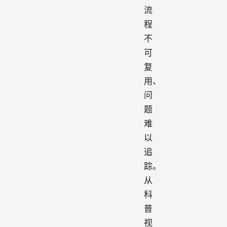
流
程
不
可
复
用、
问
题
难
以
追
踪。
从
科
普
视