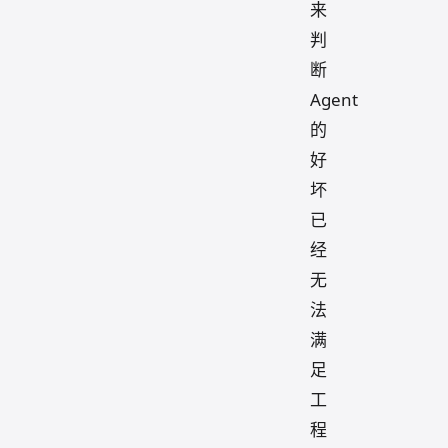
来
判
断
Agent
的
好
坏
已
经
无
法
满
足
工
程