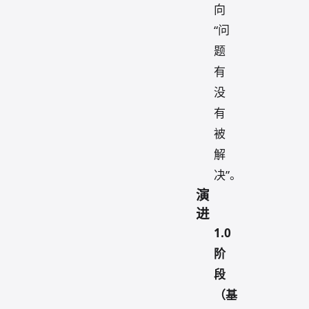
向
“问
题
有
没
有
被
解
决”。
演
进
1.0
阶
段
（基