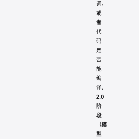
词，
或
者
代
码
是
否
能
编
译。
2.0
阶
段
（模
型