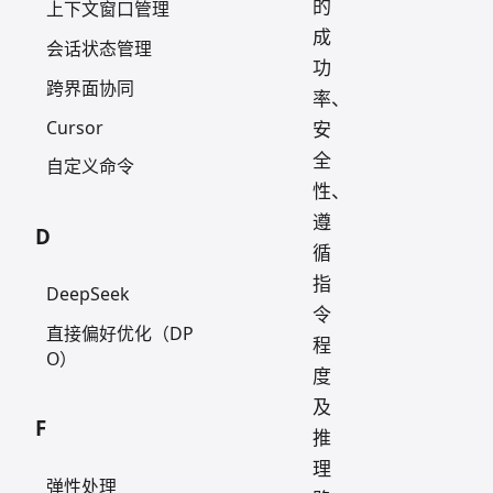
的
上下文窗口管理
成
会话状态管理
功
跨界面协同
率、
Cursor
安
全
自定义命令
性、
遵
D
循
指
DeepSeek
令
直接偏好优化（DP
程
O）
度
及
F
推
理
弹性处理