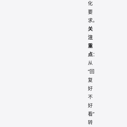
化
要
求。
关
注
重
点
：
从
“回
复
好
不
好
看”
转