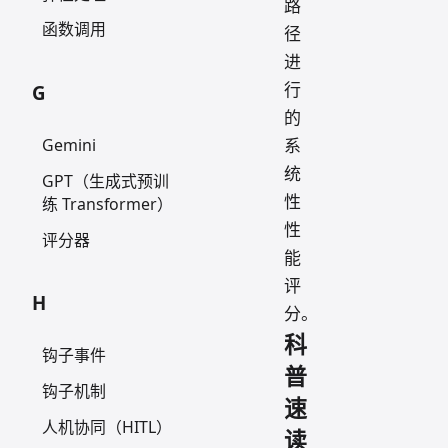
路
函数调用
径
进
行
G
的
系
Gemini
统
GPT（生成式预训
性
练 Transformer）
性
评分器
能
评
H
分。
科
钩子事件
普
钩子机制
速
人机协同（HITL）
读