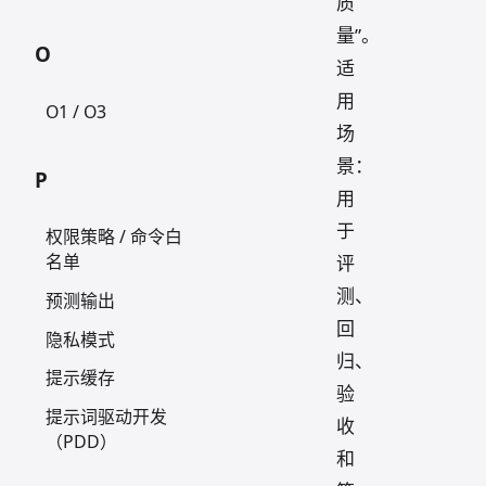
质
量”。
O
适
用
O1 / O3
场
景：
P
用
于
权限策略 / 命令白
名单
评
测、
预测输出
回
隐私模式
归、
提示缓存
验
提示词驱动开发
收
（PDD）
和