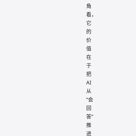
角
看，
它
的
价
值
在
于
把
AI
从
“会
回
答”
推
进