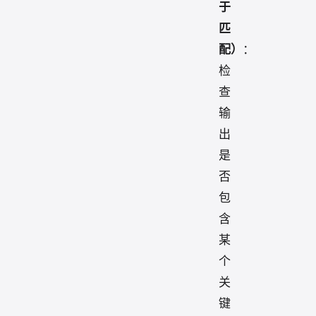
于
匹
配）
：
检
查
输
出
是
否
包
含
某
个
关
键