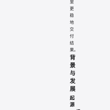
里
更
稳
地
交
付
结
果。
背
景
与
发
展
起
源