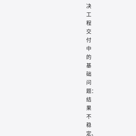
决
工
程
交
付
中
的
基
础
问
题：
结
果
不
稳
定、