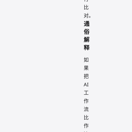
比
对。
通
俗
解
释
如
果
把
AI
工
作
流
比
作