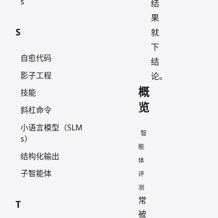
s
结
果
S
就
下
自愈代码
结
影子工程
论。
概
技能
览
斜杠命令
小语言模型（SLM
智
s）
能
结构化输出
体
子智能体
评
测
常
T
被