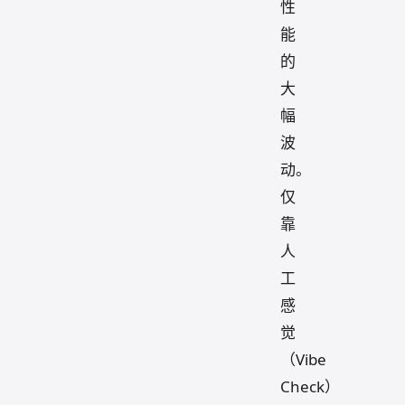
性
能
的
大
幅
波
动。
仅
靠
人
工
感
觉
（Vibe
Check）