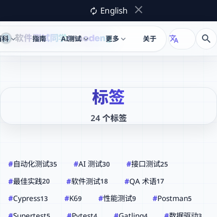
close
English
autorenew
软件测试同学
naodeng
search
百科
指南
AI测试
更多
关于
translate
expand_more
expand_more
expand_more
X
标签
24 个标签
#
自动化测试
#
AI 测试
#
接口测试
35
30
25
#
最佳实践
#
软件测试
#
QA 术语
20
18
17
#
Cypress
#
K6
#
性能测试
#
Postman
13
9
9
5
#
Supertest
#
Pytest
#
Gatling
#
数据驱动
5
4
4
3