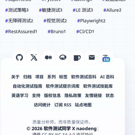
#
测试策略
#
敏捷测试
#
UI 测试
#
Allure
3
3
3
2
#
无障碍测试
#
视觉测试
#
Playwright
2
2
2
#
RestAssured
#
Bruno
#
CI/CD
1
1
1
EN
关于
归档
项目
系列
标签
软件测试百科
AI 百科
自动化测试指南
软件测试提示词库
软件测试技能库
英语学习
支持
版权信息
隐私政策
友情链接
状态
访问统计
订阅 RSS
站点地图
质量分析师，而非质量保证师。
© 2026 软件测试同学 X naodeng
|
遵循 CC BY-NC-SA 4.0 许可协议