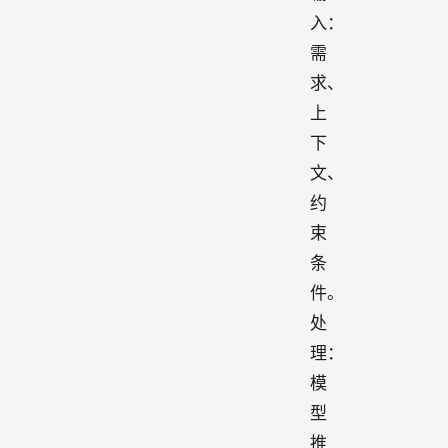
入：
需
求、
上
下
文、
约
束
条
件。
处
理：
模
型
推