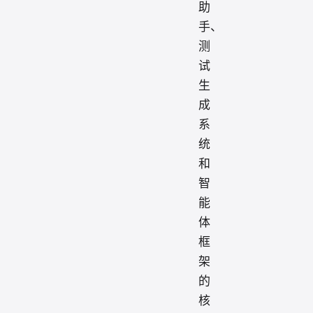
助
手、
测
试
生
成
系
统
和
智
能
体
框
架
的
核