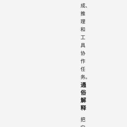
成、
推
理
和
工
具
协
作
任
务。
通
俗
解
释
把