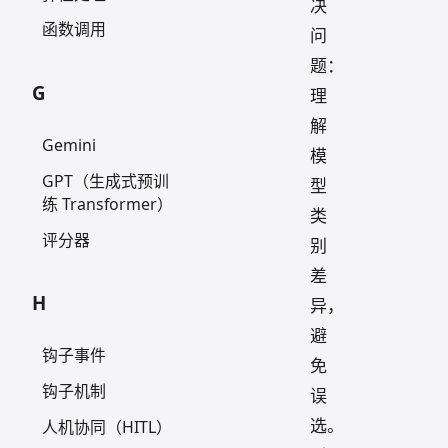
决
函数调用
问
题：
G
理
解
Gemini
模
GPT（生成式预训
型
练 Transformer）
类
评分器
别
差
H
异，
避
钩子事件
免
钩子机制
误
选。
人机协同（HITL）