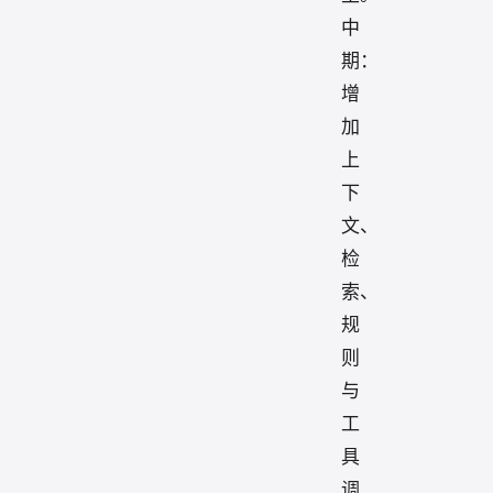
中
期：
增
加
上
下
文、
检
索、
规
则
与
工
具
调