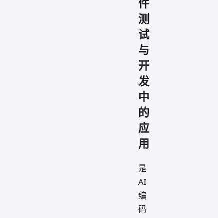
件
测
试
与
开
发
中
的
应
用
是
AI
编
码