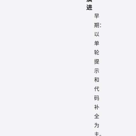
进
早
期：
以
单
轮
提
示
和
代
码
补
全
为
主。