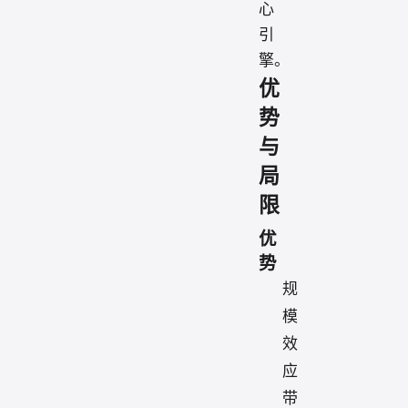
心
引
擎。
优
势
与
局
限
优
势
规
模
效
应
带