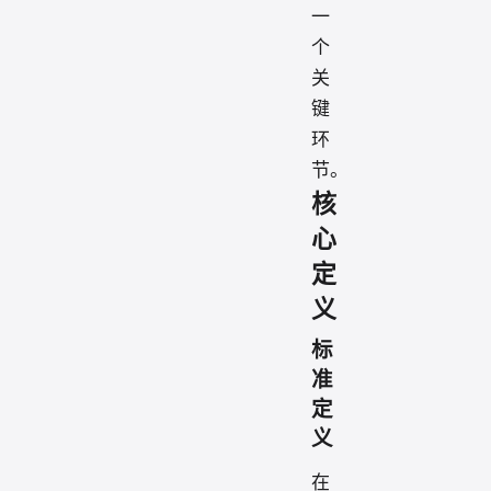
一
个
关
键
环
节。
核
心
定
义
标
准
定
义
在