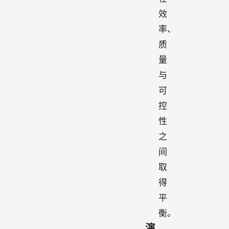
效
率、
质
量
与
可
控
性
之
间
取
得
平
衡。
演