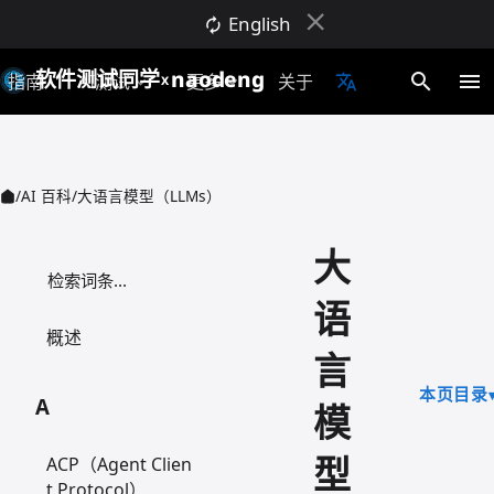
close
English
autorenew
软件测试同学
naodeng
search
menu
指南
AI测试
更多
关于
translate
expand_more
expand_more
X
/
AI 百科
/
大语言模型（LLMs）
大
检索词条
语
概述
言
本页目录
A
模
型
ACP（Agent Clien
t Protocol）