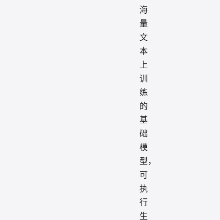
海
量
文
本
上
训
练
的
基
础
模
型，
可
执
行
生