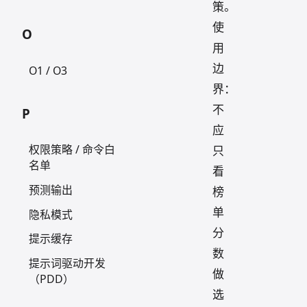
策。
使
O
用
边
O1 / O3
界：
不
P
应
权限策略 / 命令白
只
名单
看
预测输出
榜
单
隐私模式
分
提示缓存
数
提示词驱动开发
做
（PDD）
选