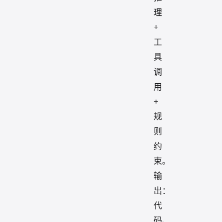
理
+
工
具
调
用
+
规
则
约
束。
输
出：
代
码、