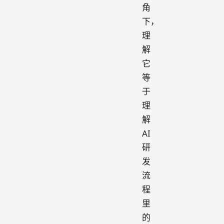
角
下，
理
解
它
等
于
理
解
AI
研
发
流
程
里
的