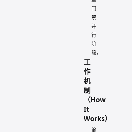
门
禁
并
行
阶
段。
工
作
机
制
（How
It
Works）
输