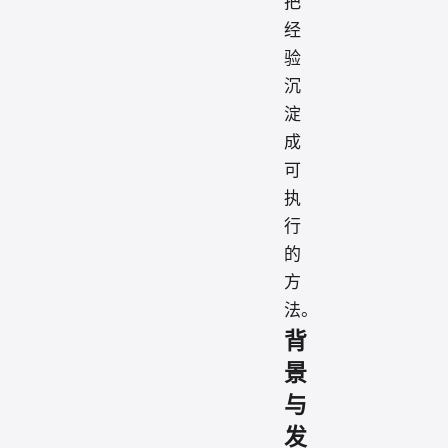
把
经
验
沉
淀
成
可
执
行
的
方
法。
背
景
与
发