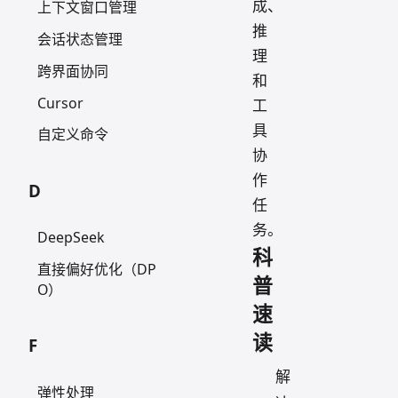
成、
上下文窗口管理
推
会话状态管理
理
跨界面协同
和
Cursor
工
具
自定义命令
协
作
D
任
务。
DeepSeek
科
直接偏好优化（DP
普
O）
速
读
F
解
弹性处理