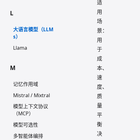
适
用
L
场
大语言模型（LLM
景：
s）
用
Llama
于
成
M
本、
速
记忆作用域
度、
Mistral / Mixtral
质
量
模型上下文协议
（MCP）
平
衡
模型可选性
决
多智能体编排