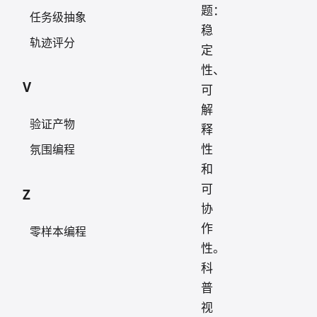
题：
任务级抽象
稳
轨迹评分
定
性、
V
可
解
验证产物
释
性
氛围编程
和
可
Z
协
作
零样本编程
性。
科
普
视