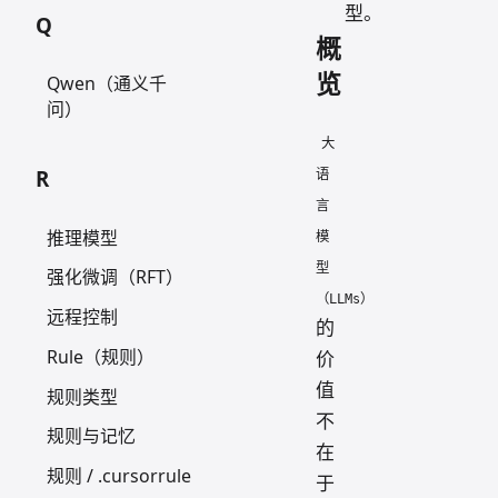
型。
Q
概
览
Qwen（通义千
问）
大
R
语
言
推理模型
模
型
强化微调（RFT）
（LLMs）
远程控制
的
Rule（规则）
价
值
规则类型
不
规则与记忆
在
规则 / .cursorrule
于