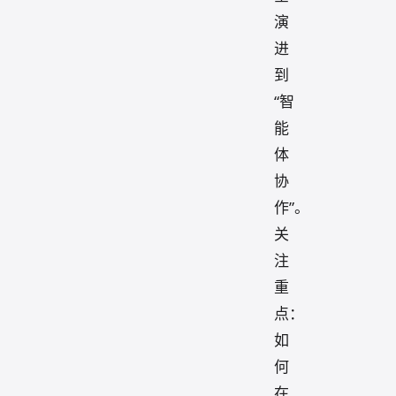
演
进
到
“智
能
体
协
作”。
关
注
重
点：
如
何
在