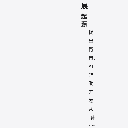
展
起
源
提
出
背
景：
AI
辅
助
开
发
从
“补
全”