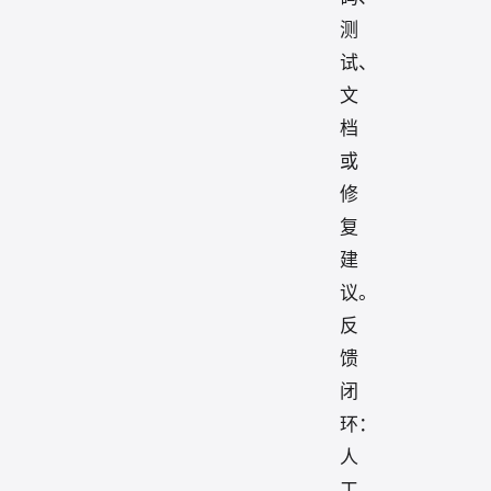
测
试、
文
档
或
修
复
建
议。
反
馈
闭
环：
人
工