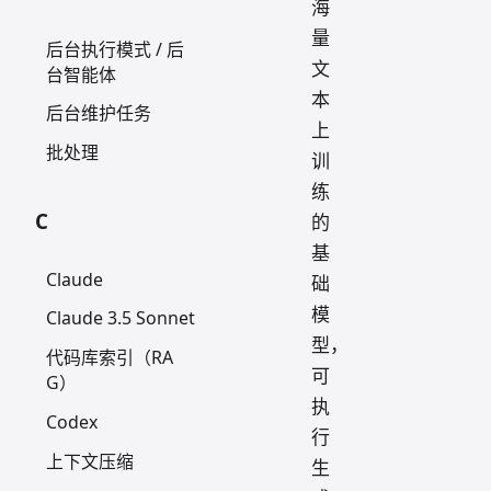
海
量
后台执行模式 / 后
文
台智能体
本
后台维护任务
上
批处理
训
练
C
的
基
Claude
础
模
Claude 3.5 Sonnet
型，
代码库索引（RA
可
G）
执
Codex
行
上下文压缩
生