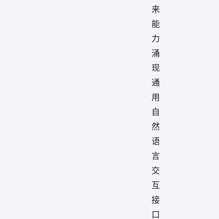
来
能
力
涌
现
通
用
自
然
语
言
交
互
接
口