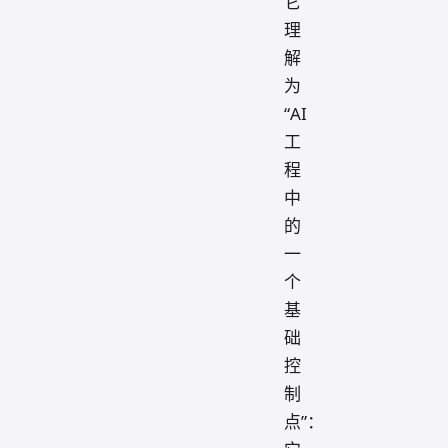
它
理
解
为
“AI
工
程
中
的
一
个
基
础
控
制
点”：