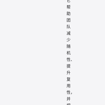
它
帮
助
团
队
减
少
随
机
性、
提
升
复
用
性，
并