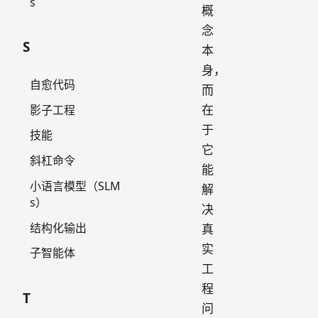
s
概
念
S
本
身，
自愈代码
而
在
影子工程
于
技能
它
斜杠命令
能
小语言模型（SLM
解
s）
决
结构化输出
真
实
子智能体
工
程
T
问