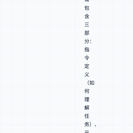
包
含
三
部
分：
指
令
定
义
（如
何
理
解
任
务）、
元