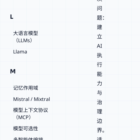
问
L
题：
建
大语言模型
立
（LLMs）
AI
Llama
执
行
M
能
力
记忆作用域
与
Mistral / Mixtral
治
模型上下文协议
理
（MCP）
边
模型可选性
界。
适
多智能体编排