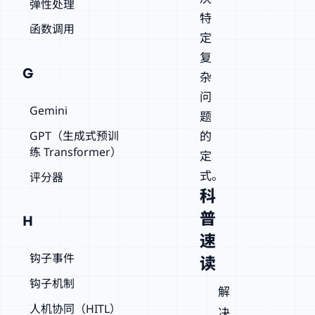
弹性处理
特
函数调用
定
复
G
杂
问
Gemini
题
GPT（生成式预训
的
练 Transformer）
定
式。
评分器
科
普
H
速
钩子事件
读
钩子机制
解
人机协同（HITL）
决