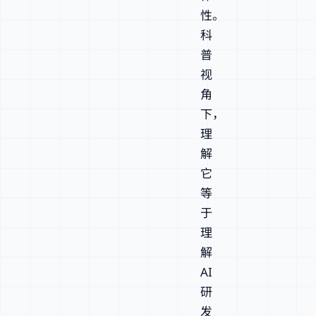
性。
科
普
视
角
下，
理
解
它
等
于
理
解
AI
研
发