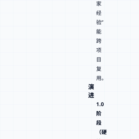
家
经
验”
能
跨
项
目
复
用。
演
进
1.0
阶
段
（硬