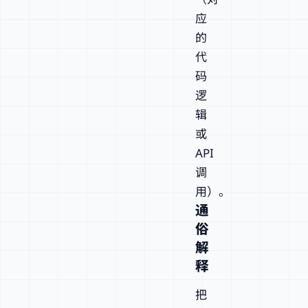
应
的
代
码
逻
辑
或
API
调
用）。
通
俗
解
释
把