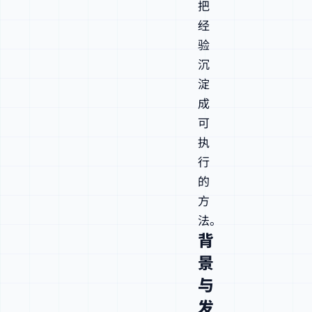
把
经
验
沉
淀
成
可
执
行
的
方
法。
背
景
与
发