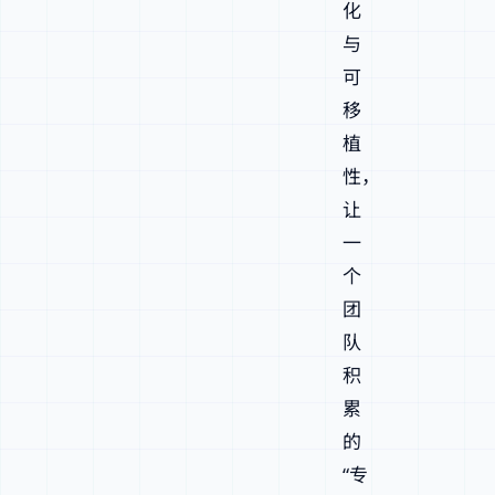
化
与
可
移
植
性，
让
一
个
团
队
积
累
的
“专