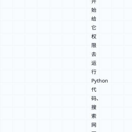
开
始
给
它
权
限
去
运
行
Python
代
码、
搜
索
网