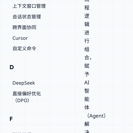
上下文窗口管理
程
逻
会话状态管理
辑
跨界面协同
进
Cursor
行
自定义命令
组
合，
赋
D
予
AI
DeepSeek
智
直接偏好优化
能
（DPO）
体
（Agent）
F
解
决