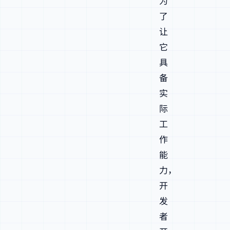
为
了
让
它
具
备
实
际
工
作
能
力，
开
发
者