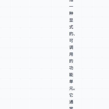
一
种
显
式
的、
可
调
用
的
功
能
单
元。
它
通
常