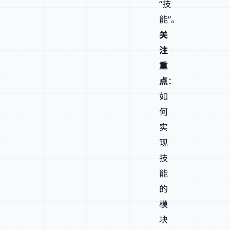
“技
能”。
关
注
重
点
：
如
何
实
现
技
能
的
模
块