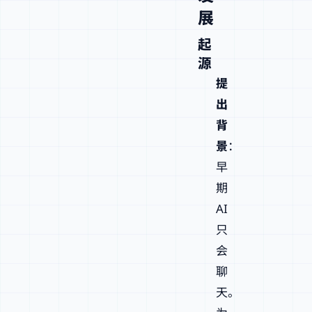
展
起
源
提
出
背
景
：
早
期
AI
只
会
聊
天。