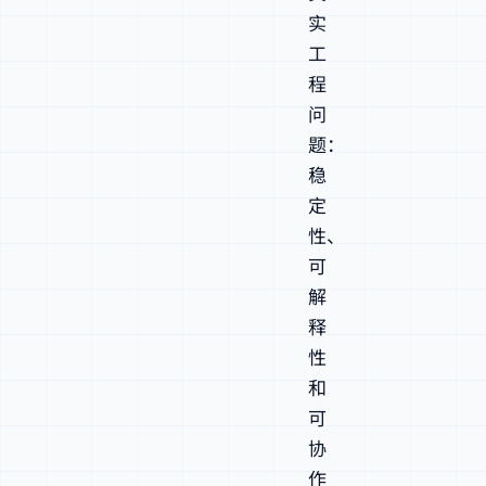
实
工
程
问
题：
稳
定
性、
可
解
释
性
和
可
协
作