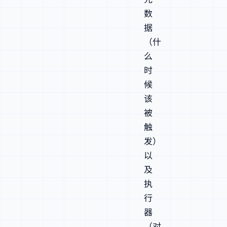
数
据
（什
么
时
候
该
被
触
发）
以
及
执
行
器
（对