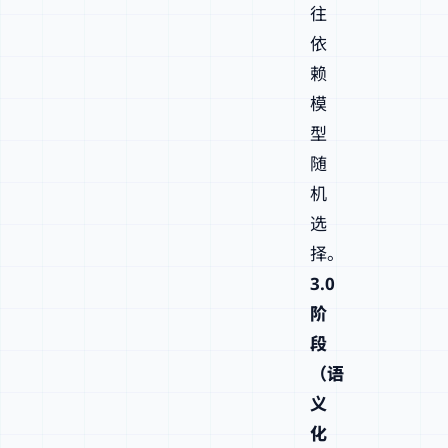
往
依
赖
模
型
随
机
选
择。
3.0
阶
段
（语
义
化