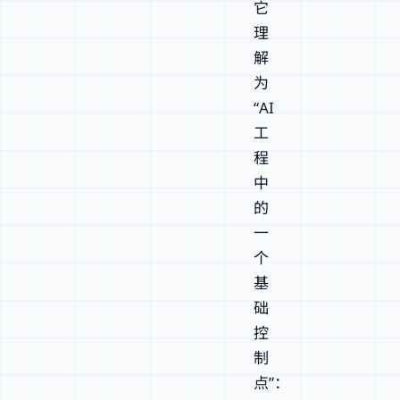
它
理
解
为
“AI
工
程
中
的
一
个
基
础
控
制
点”：