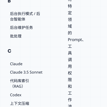
B
特
定
后台执行模式 / 后
台智能体
领
域
后台维护任务
的
批处理
Prompt、
工
C
具
调
Claude
用
Claude 3.5 Sonnet
权
限
代码库索引
和
（RAG）
工
Codex
作
上下文压缩
流