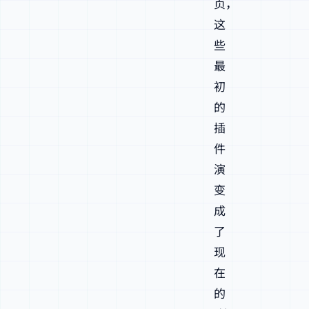
页，
这
些
最
初
的
插
件
演
变
成
了
现
在
的