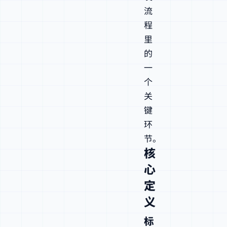
流
程
里
的
一
个
关
键
环
节。
核
心
定
义
标