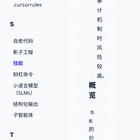
审
.cursorrules
计
机
S
制
时
自愈代码
风
影子工程
险
技能
较
斜杠命令
高。
概
小语言模型
（SLMs）
览
结构化输出
技
子智能体
能
的
T
价