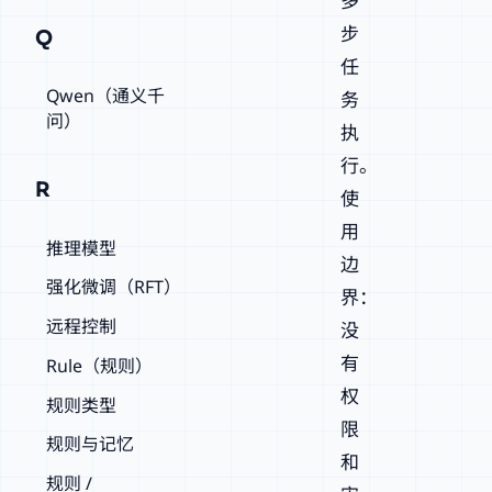
多
步
Q
任
Qwen（通义千
务
问）
执
行。
R
使
用
推理模型
边
强化微调（RFT）
界：
远程控制
没
有
Rule（规则）
权
规则类型
限
规则与记忆
和
规则 /