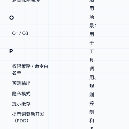
用
场
O
景：
O1 / O3
用
于
P
工
具
权限策略 / 命令白
调
名单
用、
预测输出
规
隐私模式
则
控
提示缓存
制
提示词驱动开发
和
（PDD）