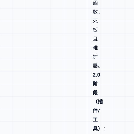
函
数，
死
板
且
难
扩
展。
2.0
阶
段
（插
件/
工
具）
：