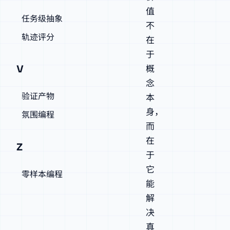
值
任务级抽象
不
轨迹评分
在
于
概
V
念
验证产物
本
身，
氛围编程
而
在
Z
于
它
零样本编程
能
解
决
真