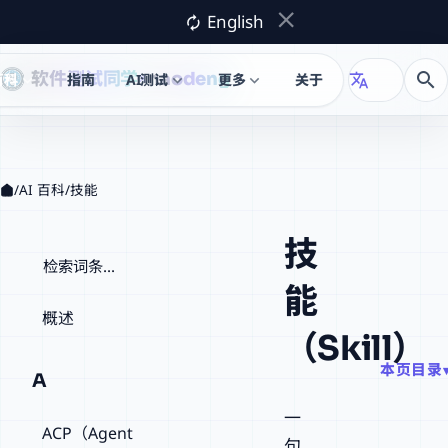
close
English
autorenew
软件测试同学
naodeng
search
百科
指南
AI测试
更多
关于
translate
expand_more
expand_more
expand_more
X
/
AI 百科
/
技能
技
检索词条
能
概述
（Skill）
本页目录
A
一
ACP（Agent
句