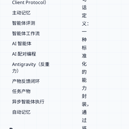
Client Protocol）
话
主动记忆
定
智能体评测
义：
一
智能体工作流
种
AI 智能体
标
AI 配对编程
准
化
Antigravity（反重
力）
的
能
产物反馈闭环
力
任务产物
封
异步智能体执行
装，
自动记忆
通
过
将