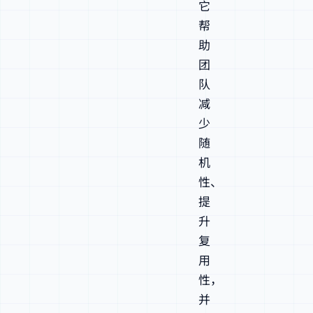
它
帮
助
团
队
减
少
随
机
性、
提
升
复
用
性，
并