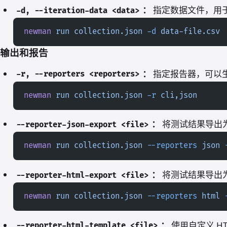
：
指定数据文件，用
-d, --iteration-data <data>
newman
 run
 collection.json
 -d
 data-file.csv
输出和报告
：
指定报告器，可以
-r, --reporters <reporters>
newman
 run
 collection.json
 -r
 cli,json
：
将测试结果导出为 
--reporter-json-export <file>
newman
 run
 collection.json
 --reporters
 json
 
：
将测试结果导出为 
--reporter-html-export <file>
newman
 run
 collection.json
 --reporters
 html
 
：
使用自定义 HT
--reporter-html-template <file>