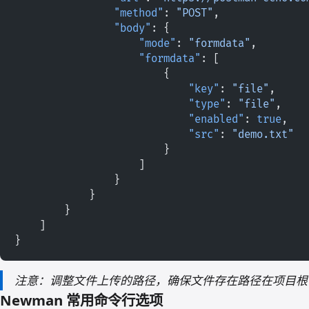
                "method"
: 
"POST"
,
                "body"
: {
                    "mode"
: 
"formdata"
,
                    "formdata"
: [
                        {
                            "key"
: 
"file"
,
                            "type"
: 
"file"
,
                            "enabled"
: 
true
,
                            "src"
: 
"demo.txt"
                        }
                    ]
                }
            }
        }
    ]
}
注意：调整文件上传的路径，确保文件存在路径在项目根
Newman 常用命令行选项