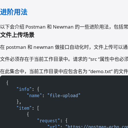
Postman 接口自动化测试教程
进阶用法
上传场景和 
nao.deng
·
以下会介绍 Postman 和 Newman 的一些进阶用法，包
文件上传场景
在 postman 和 newman 做接口自动化时，文件上传可以通过
文件必须存在于当前工作目录中。请求的 “src “属性中也
在此集合中，当前工作目录中应包含名为 “demo.txt” 的文
{
    "info"
: {
        "name"
: 
"file-upload"
    },
    "item"
: [
        {
            "request"
: {
                "url"
: 
"https://postman-echo.co