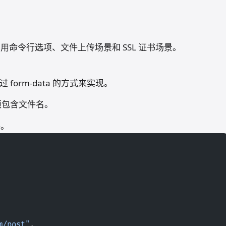
：进阶用法 - 常用命令行选项，文件
SSL 证书场景
2023/11/27
括常用命令行选项、文件上传场景和 SSL 证书场景。
 form-data 的方式来实现。
必须包含文件名。
件。
m/post"
,