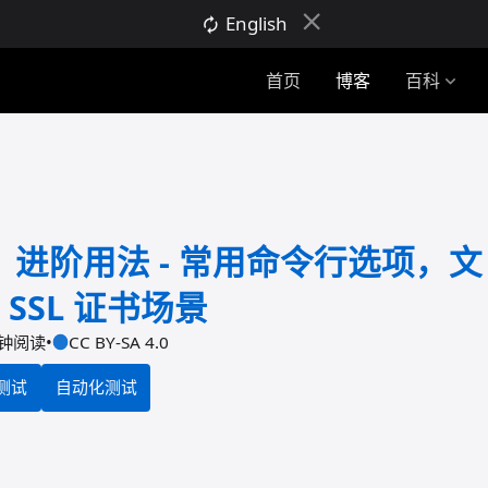
close
English
autorenew
首页
博客
百科
expand_more
程：进阶用法 - 常用命令行选项，文
SSL 证书场景
分钟阅读
•
CC BY-SA 4.0
测试
自动化测试