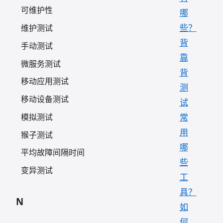
可维护性
哪
些？
维护测试
背
手动测试
靠
微服务测试
背
移动应用测试
测
移动设备测试
试
模拟测试
常
用
猴子测试
哪
平均故障间隔时间
些
变异测试
工
具？
N
如
何