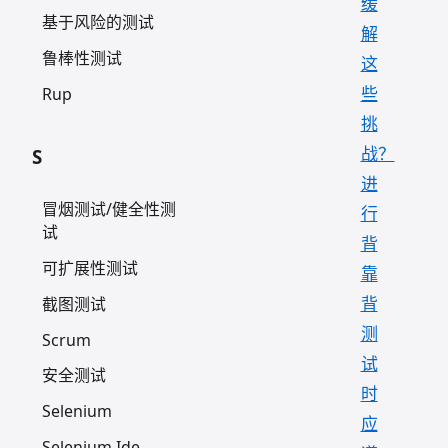
缓
基于风险的测试
解
鲁棒性测试
这
些
Rup
挑
战？
S
进
冒烟测试/健全性测
行
试
背
可扩展性测试
靠
背
截图测试
测
Scrum
试
安全测试
时
Selenium
应
Selenium Ide