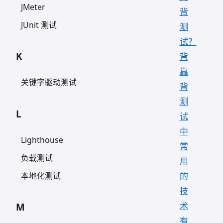
JMeter
背
JUnit 测试
测
试？
K
背
靠
关键字驱动测试
背
测
L
试
中
Lighthouse
常
负载测试
用
本地化测试
的
技
术
M
有