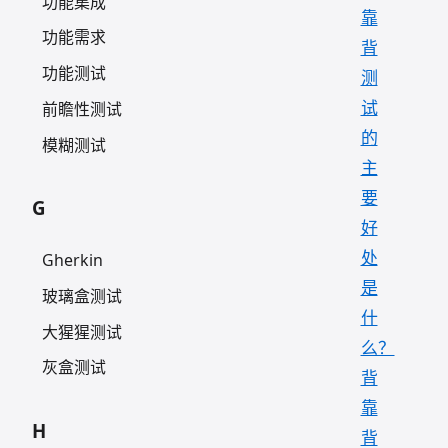
功能集成
靠
功能需求
背
功能测试
测
试
前瞻性测试
的
模糊测试
主
要
G
好
处
Gherkin
是
玻璃盒测试
什
大猩猩测试
么？
灰盒测试
背
靠
H
背