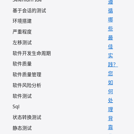
遵
基于会话的测试
循
哪
环境搭建
些
严重程度
最
左移测试
佳
软件开发生命周期
实
软件质量
践？
您
软件质量管理
如
软件风险分析
何
软件测试
处
Sql
理
状态转换测试
背
靠
静态测试