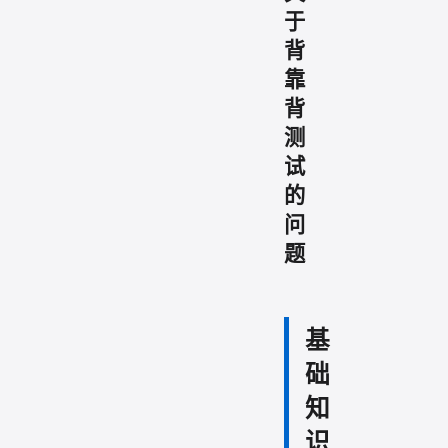
于
背
靠
背
测
试
的
问
题
基
础
知
识