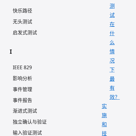
测
快乐路径
试
无头测试
在
启发式测试
什
么
I
情
况
IEEE 829
下
影响分析
最
有
事件管理
效？
事件报告
实
渐进式测试
施
独立确认与验证
和
输入验证测试
技