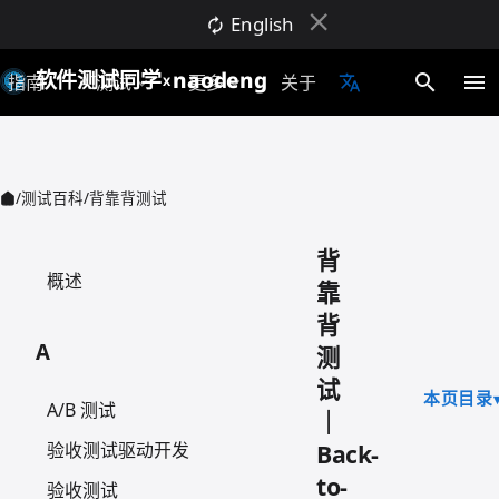
close
English
autorenew
软件测试同学
naodeng
search
menu
指南
AI测试
更多
关于
translate
expand_more
expand_more
X
/
测试百科
/
背靠背测试
背
概述
靠
背
A
测
试
本页目录
A/B 测试
｜
验收测试驱动开发
Back-
to-
验收测试