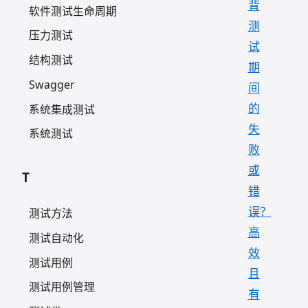
背
软件测试生命周期
测
压力测试
试
结构测试
期
Swagger
间
的
系统集成测试
失
系统测试
败
或
T
错
误？
测试方法
高
测试自动化
效
测试用例
且
测试用例管理
有