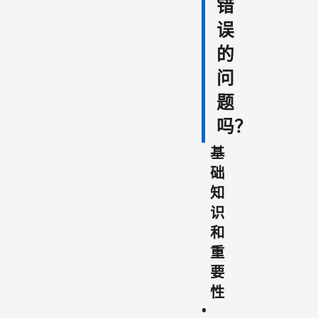
错
误
的
问
题
吗？
基
础
知
识
和
重
要
性