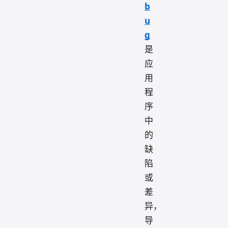
b
u
g
是
应
用
程
序
中
的
缺
陷
或
差
异，
导