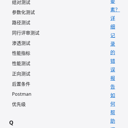
要
结对测试
素？
参数化测试
详
路径测试
细
同行评审测试
记
渗透测试
录
的
性能指标
错
性能测试
误
正向测试
报
后置条件
告
Postman
如
何
优先级
帮
助
Q