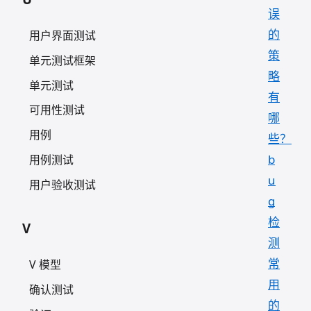
误
的
用户界面测试
策
单元测试框架
略
单元测试
有
可用性测试
哪
用例
些？
b
用例测试
u
用户验收测试
g
检
V
测
常
V 模型
用
确认测试
的