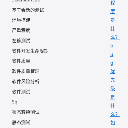
程
基于会话的测试
度
是
环境搭建
什
严重程度
么？
左移测试
b
软件开发生命周期
u
软件质量
g
优
软件质量管理
先
软件风险分析
级
软件测试
是
Sql
什
状态转换测试
么？
静态测试
如