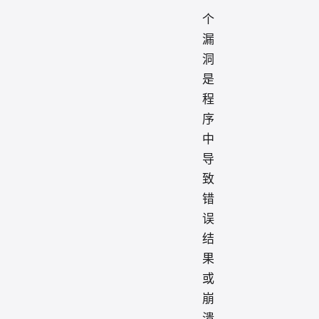
个
漏
洞
是
程
序
中
导
致
错
误
结
果
或
崩
溃