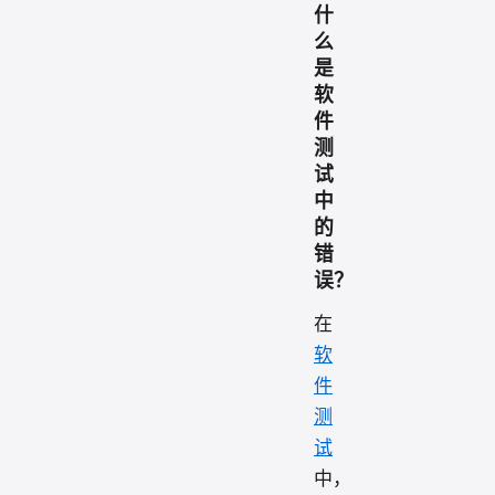
什
么
是
软
件
测
试
中
的
错
误？
在
软
件
测
试
中，