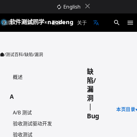
close
English
autorenew
软件测试同学
naodeng
search
menu
指南
AI测试
更多
关于
translate
expand_more
expand_more
X
/
测试百科
/
缺陷/漏洞
缺
概述
陷/
漏
A
洞
｜
本页目录
A/B 测试
Bug
验收测试驱动开发
验收测试