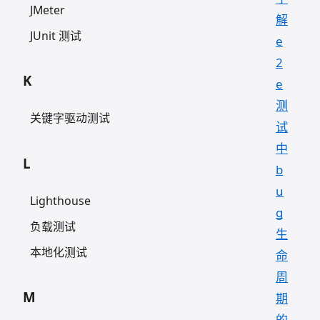
JMeter
解
JUnit 测试
e
2
K
e
测
关键字驱动测试
试
中
L
b
u
Lighthouse
g
负载测试
生
本地化测试
命
周
M
期
的