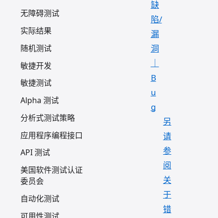
缺
无障碍测试
陷/
实际结果
漏
随机测试
洞
｜
敏捷开发
B
敏捷测试
u
Alpha 测试
g
分析式测试策略
另
应用程序编程接口
请
参
API 测试
阅
美国软件测试认证
关
委员会
于
自动化测试
错
可用性测试