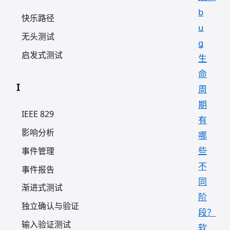
b
快乐路径
u
无头测试
g
启发式测试
生
命
I
周
期
IEEE 829
有
影响分析
哪
些
事件管理
不
事件报告
同
渐进式测试
阶
独立确认与验证
段？
输入验证测试
软