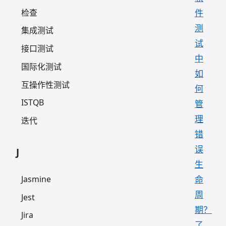
检查
件
测
集成测试
试
接口测试
中
国际化测试
如
互操作性测试
何
ISTQB
管
理
迭代
错
误
J
生
Jasmine
命
周
Jest
期？
Jira
了