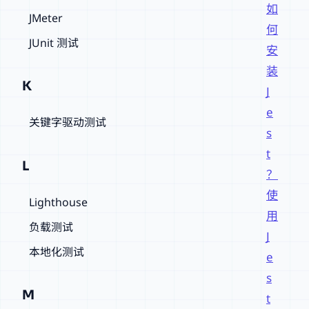
如
JMeter
何
JUnit 测试
安
装
K
J
e
关键字驱动测试
s
t
L
？
使
Lighthouse
用
负载测试
J
本地化测试
e
s
M
t