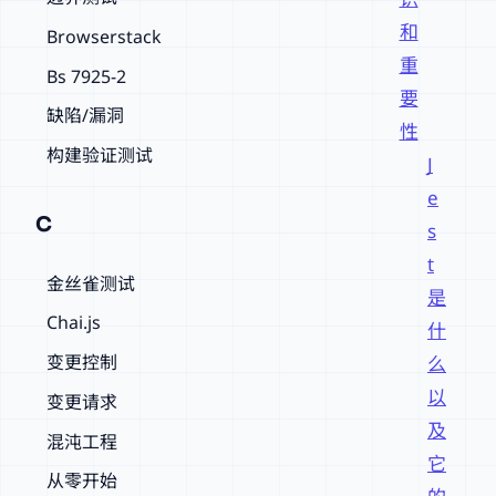
和
Browserstack
重
Bs 7925-2
要
缺陷/漏洞
性
构建验证测试
J
e
C
s
t
金丝雀测试
是
Chai.js
什
变更控制
么
以
变更请求
及
混沌工程
它
从零开始