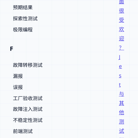
面
预期结果
很
探索性测试
受
欢
极限编程
迎
？
F
J
故障转移测试
e
s
漏报
t
误报
与
工厂验收测试
其
故障注入测试
他
不稳定性测试
测
试
前端测试