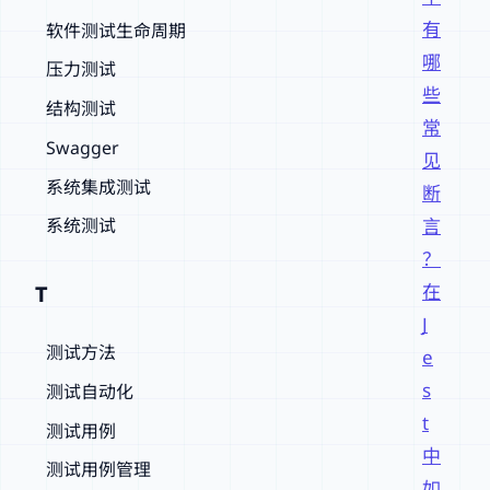
有
软件测试生命周期
哪
压力测试
些
结构测试
常
Swagger
见
系统集成测试
断
言
系统测试
？
在
T
J
测试方法
e
s
测试自动化
t
测试用例
中
测试用例管理
如