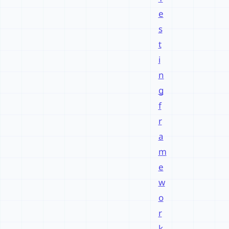
e
s
t
i
n
g
f
r
a
m
e
w
o
r
k