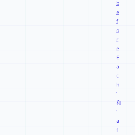
b
e
f
o
r
e
E
a
c
h
’
和
‘
a
f