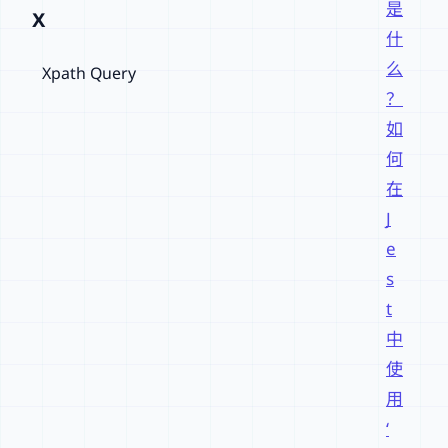
是
X
什
么
Xpath Query
？
如
何
在
J
e
s
t
中
使
用
‘