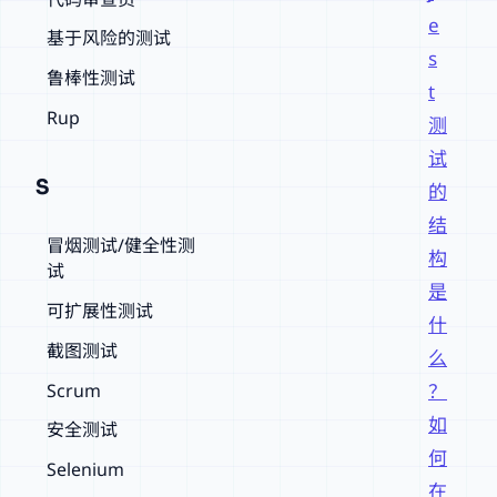
e
基于风险的测试
s
鲁棒性测试
t
Rup
测
试
S
的
结
冒烟测试/健全性测
构
试
是
可扩展性测试
什
截图测试
么
Scrum
？
如
安全测试
何
Selenium
在