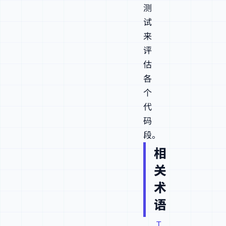
测
试
来
评
估
各
个
代
码
段。
相
关
术
语
T