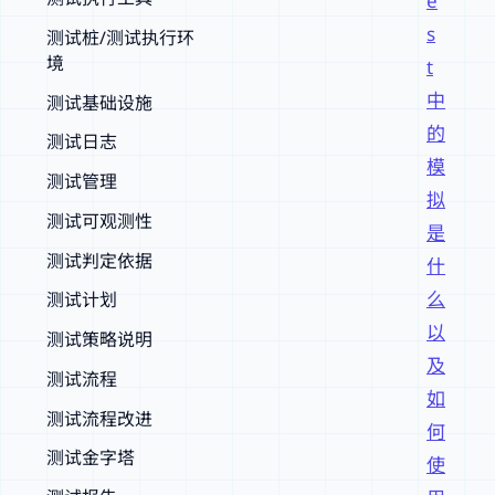
e
s
测试桩/测试执行环
境
t
中
测试基础设施
的
测试日志
模
测试管理
拟
测试可观测性
是
测试判定依据
什
么
测试计划
以
测试策略说明
及
测试流程
如
测试流程改进
何
测试金字塔
使