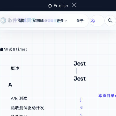
close
English
autorenew
软件测试同学
naodeng
search
百科
指南
AI测试
更多
关于
translate
expand_more
expand_more
expand_more
X
/
测试百科
/
Jest
Jest
概述
｜
Jest
A
本页目录
A/B 测试
J
e
验收测试驱动开发
s