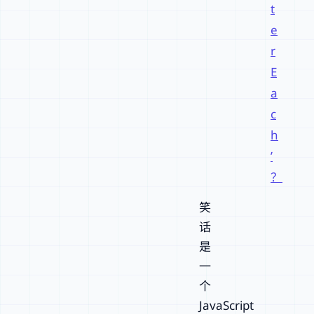
t
e
r
E
a
c
h
’
？
笑
话
是
一
个
JavaScript