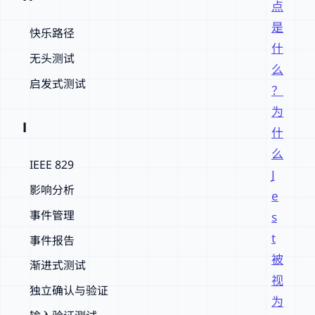
点
是
快乐路径
什
无头测试
么
启发式测试
？
为
I
什
么
IEEE 829
J
影响分析
e
事件管理
s
t
事件报告
被
渐进式测试
视
独立确认与验证
为