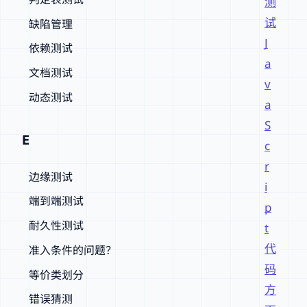
测
试
缺陷管理
J
依赖测试
a
文档测试
v
动态测试
a
S
E
c
r
边缘测试
i
端到端测试
p
耐久性测试
t
代
准入条件的问题？
码
等价类划分
方
错误猜测