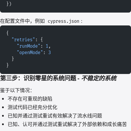
})
在配置文件中，例如
:
cypress.json
{
  "retries"
: {
    "runMode"
: 
1
,
    "openMode"
: 
3
  }
}
第三步：识别零星的系统问题 -
不稳定的系统
鉴于以下情况：
不存在可重现的缺陷
测试代码已经充分优化
已知并通过测试重试有效解决了流水线问题
已知、认可并通过测试重试解决了外部依赖和成长痛苦