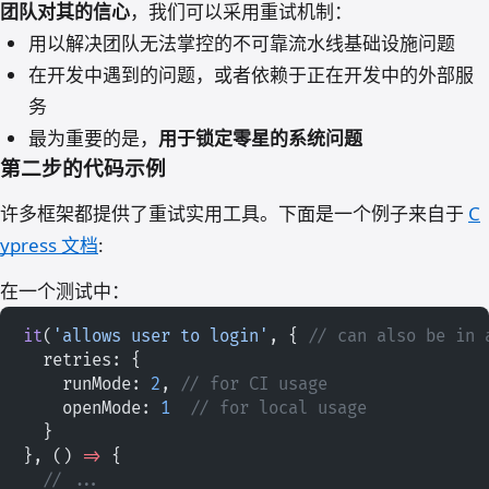
团队对其的信心
，我们可以采用重试机制：
用以解决团队无法掌控的不可靠流水线基础设施问题
在开发中遇到的问题，或者依赖于正在开发中的外部服
务
最为重要的是，
用于锁定零星的系统问题
第二步的代码示例
许多框架都提供了重试实用工具。下面是一个例子来自于
C
ypress 文档
:
在一个测试中：
it
(
'allows user to login'
, { 
// can also be in 
  retries: {
    runMode: 
2
, 
// for CI usage
    openMode: 
1
  // for local usage
  }
}, () 
=>
 {
  // ...