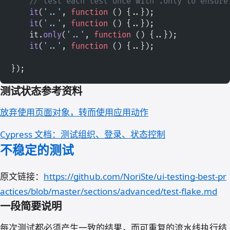
    // test each test once with .only to ensure
    it
(
'..'
, 
function
 () {..});
    it
(
'..'
, 
function
 () {..});
    it.
only
(
'..'
, 
function
 () {..});
    it
(
'..'
, 
function
 () {..});
});
测试状态参考资料
放弃使用页面对象，转而使用应用动作
Cypress 文档：测试组织、登录、状态控制
不稳定的测试
原文链接：
https://github.com/NoriSte/ui-testing-best-pr
actices/blob/master/sections/advanced/test-flake.md
一段简要说明
每次测试都必须产生一致的结果，而可重复的流水线执行结