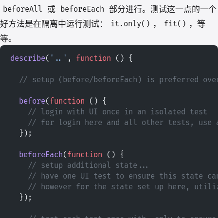
或
部分进行。测试这一点的一个
beforeAll
beforeEach
好方法是在隔离中运行测试：
，
，等
it.only()
fit()
等。
describe
(
'..'
, 
function
 () {
  // setup (before/beforeEach) is preferred ove
  before
(
function
 () {
    // login with UI once in an isolated test
    // for login here and all other tests, use 
  });
  beforeEach
(
function
 () {
    // setup additional state...
    // have one UI test to ensure this state ca
    // however for the state set up here, utili
  });