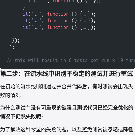
        it
(
'..'
, 
function
 () {..});
      }
      it
(
'..'
, 
function
 () {..});
      it
(
'..'
, 
function
 () {..});
      it
(
'..'
, 
function
 () {..});
  });
});
// this will result in 6 tests per run x 10 run
第二步：在流水线中识别不稳定的测试并进行重试
在初始的流水线顺利通过并合并代码后，
有时
测试会出现失
败的情况。
为什么测试在
没有可重现的缺陷
且
测试代码已经完全优化的
情况下仍然失败呢
？
为了解决这种零星的失败问题，以及避免测试被忽略或
降低