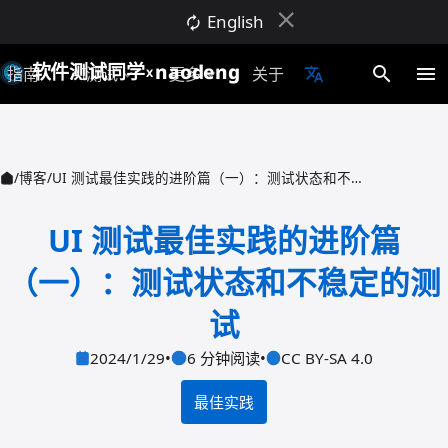
close
English
autorenew
软件测试同学
naodeng
search
menu
指南
AI测试
更多
关于
translate
expand_more
expand_more
X
/
博客
/
UI 测试最佳实践的进阶篇（一）：测试状态和不稳定的测试
UI 测试最佳实践的进阶篇
（一）：测试状态和不稳定的测
试
2024/1/29
•
6 分钟阅读
•
CC BY-SA 4.0
最佳实践