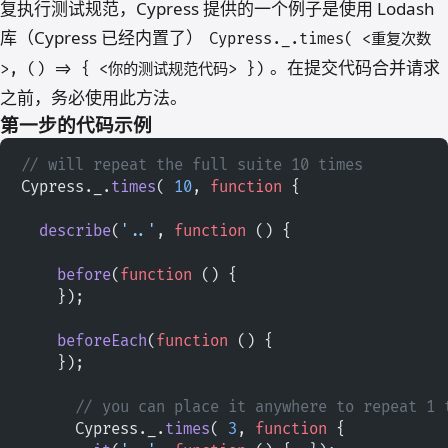
复执行测试规范，Cypress 提供的一个例子是使用 Lodash
库（Cypress 已经内置了）
Cypress._.times( <重复次数
。在提交代码合并请求
>, () => { <你的测试规范代码> })
之前，务必使用此方法。
第一步的代码示例
// will repeat the full suite 10 times
Cypress._.
times
( 
10
, 
function
 {
  describe
(
'..'
, 
function
 () {
    before
(
function
 () {
    });
    beforeEach
(
function
 () {
    });
      // you can place it anywhere to repeat 1 
      Cypress._.
times
( 
3
, 
function
 {