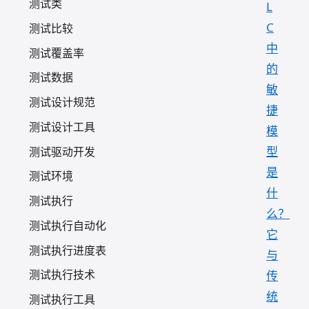
测试类
L
C
测试比较
中
测试覆盖率
的
测试数据
敏
测试设计规范
捷
测试设计工具
模
型
测试驱动开发
是
测试环境
什
测试执行
么？
测试执行自动化
它
测试执行进度表
与
测试执行技术
传
统
测试执行工具