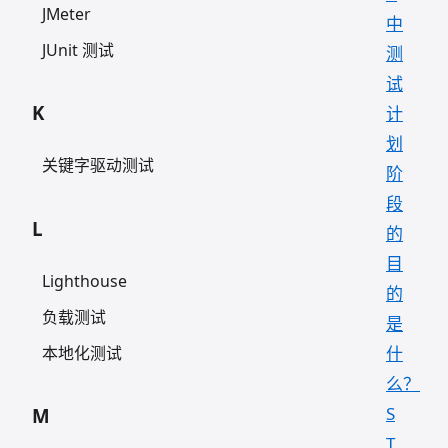
JMeter
中
JUnit 测试
测
试
K
计
划
关键字驱动测试
阶
段
L
的
目
Lighthouse
的
负载测试
是
本地化测试
什
么？
S
M
T