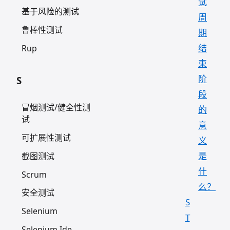
试
基于风险的测试
周
鲁棒性测试
期
结
Rup
束
阶
S
段
冒烟测试/健全性测
的
试
意
可扩展性测试
义
是
截图测试
什
Scrum
么？
安全测试
S
Selenium
T
Selenium Ide