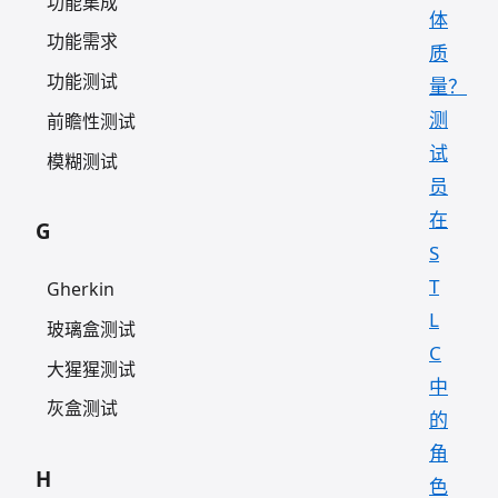
功能集成
体
功能需求
质
功能测试
量？
测
前瞻性测试
试
模糊测试
员
在
G
S
T
Gherkin
L
玻璃盒测试
C
大猩猩测试
中
灰盒测试
的
角
H
色