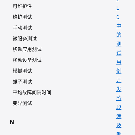
可维护性
L
C
维护测试
中
手动测试
的
微服务测试
测
移动应用测试
试
移动设备测试
用
模拟测试
例
开
猴子测试
发
平均故障间隔时间
阶
变异测试
段
涉
N
及
哪