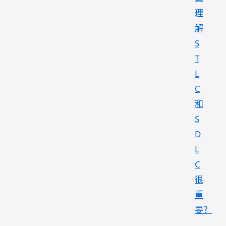
理
解
S
T
L
C
和
S
D
L
C
很
重
要？