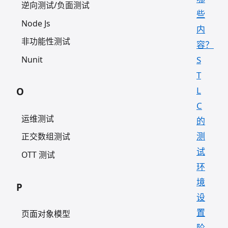
逆向测试/负面测试
些
Node Js
内
非功能性测试
容？
Nunit
S
T
L
O
C
运维测试
的
测
正交数组测试
试
OTT 测试
环
境
P
设
置
页面对象模型
阶