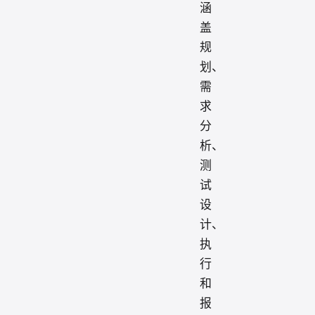
涵
盖
规
划、
需
求
分
析、
测
试
设
计、
执
行
和
报