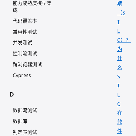
能力成熟度模型集
期
成
（S
代码覆盖率
T
L
兼容性测试
C）？
并发测试
为
控制流测试
什
跨浏览器测试
么
Cypress
S
T
D
L
C
数据流测试
在
数据库
软
件
判定表测试