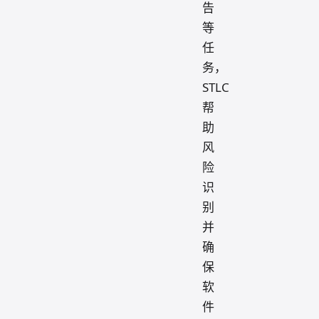
告
等
任
务，
STLC
帮
助
风
险
识
别
并
确
保
软
件