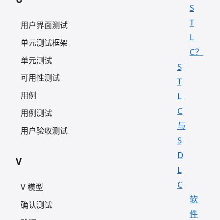
S
T
用户界面测试
L
单元测试框架
C？
单元测试
S
可用性测试
T
用例
L
C
用例测试
与
用户验收测试
S
D
V
L
C
V 模型
软
确认测试
件