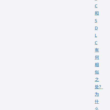
C
和
S
D
L
C
有
何
相
似
之
处？
为
什
么