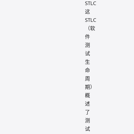
STLC
这
STLC
（软
件
测
试
生
命
周
期）
概
述
了
测
试