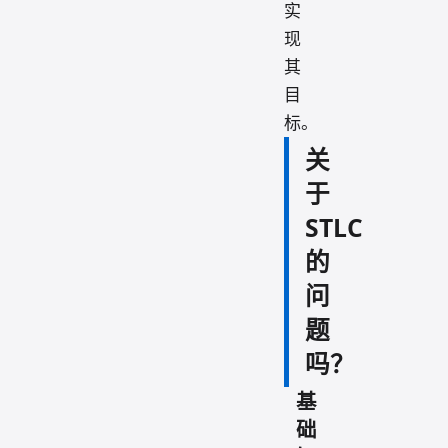
实
现
其
目
标。
关
于
STLC
的
问
题
吗？
基
础