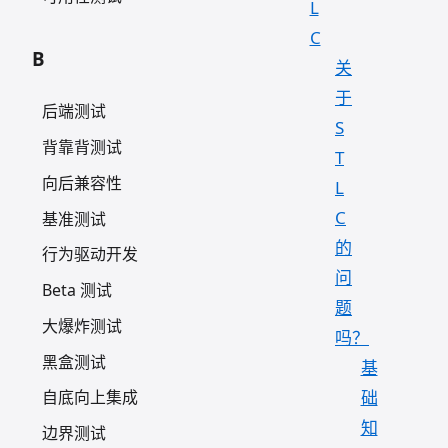
L
C
B
关
于
后端测试
S
背靠背测试
T
向后兼容性
L
C
基准测试
的
行为驱动开发
问
Beta 测试
题
大爆炸测试
吗？
黑盒测试
基
础
自底向上集成
知
边界测试