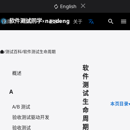
close
English
autorenew
软件测试同学
naodeng
search
menu
指南
AI测试
更多
关于
translate
expand_more
expand_more
X
/
测试百科
/
软件测试生命周期
软
概述
件
测
A
试
生
本页目录
A/B 测试
命
验收测试驱动开发
周
期
验收测试