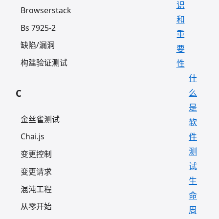
识
Browserstack
和
Bs 7925-2
重
缺陷/漏洞
要
构建验证测试
性
什
么
C
是
金丝雀测试
软
件
Chai.js
测
变更控制
试
变更请求
生
混沌工程
命
从零开始
周