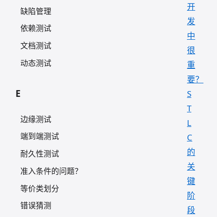
开
缺陷管理
发
依赖测试
中
文档测试
很
动态测试
重
要？
E
S
T
边缘测试
L
端到端测试
C
的
耐久性测试
关
准入条件的问题？
键
等价类划分
阶
错误猜测
段