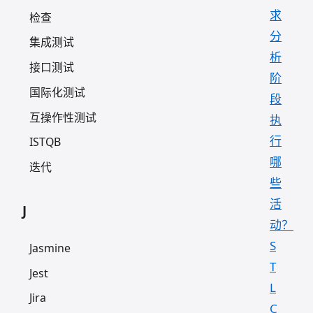
求
检查
分
集成测试
析
接口测试
阶
国际化测试
段
互操作性测试
执
行
ISTQB
哪
迭代
些
活
J
动？
S
Jasmine
T
Jest
L
Jira
C