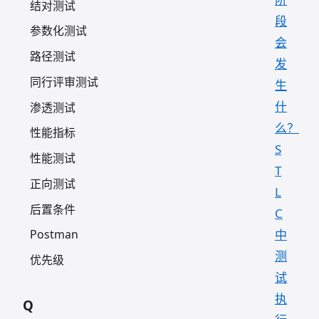
结对测试
段
参数化测试
会
路径测试
发
同行评审测试
生
什
渗透测试
么？
性能指标
S
性能测试
T
正向测试
L
后置条件
C
中
Postman
测
优先级
试
执
Q