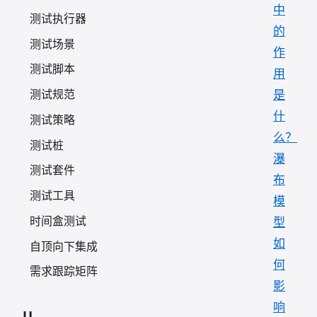
中
测试执行器
的
测试场景
作
测试脚本
用
是
测试规范
什
测试策略
么？
测试桩
瀑
测试套件
布
测试工具
模
时间盒测试
型
如
自顶向下集成
何
需求跟踪矩阵
影
响
U