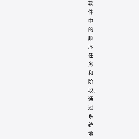
软
件
中
的
顺
序
任
务
和
阶
段。
通
过
系
统
地