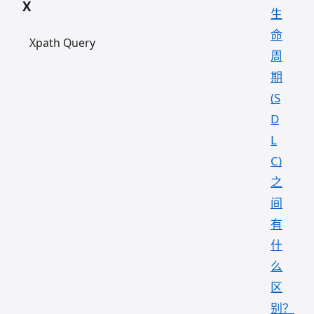
X
生
命
Xpath Query
周
期
(S
D
L
C)
之
间
有
什
么
区
别？