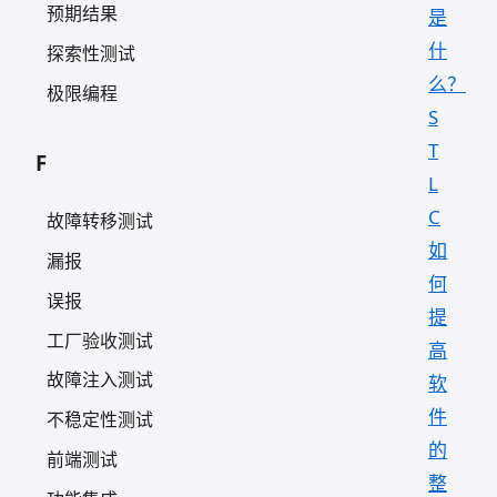
预期结果
是
什
探索性测试
么？
极限编程
S
T
F
L
C
故障转移测试
如
漏报
何
误报
提
工厂验收测试
高
故障注入测试
软
件
不稳定性测试
的
前端测试
整