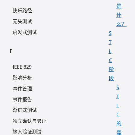
是
快乐路径
什
无头测试
么？
启发式测试
S
T
I
L
C
IEEE 829
阶
影响分析
段
S
事件管理
T
事件报告
L
渐进式测试
C
独立确认与验证
的
输入验证测试
需