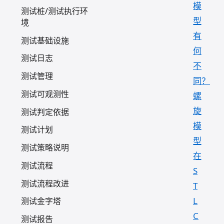
模
测试桩/测试执行环
型
境
有
测试基础设施
何
测试日志
不
测试管理
同？
测试可观测性
螺
旋
测试判定依据
模
测试计划
型
测试策略说明
在
测试流程
S
测试流程改进
T
L
测试金字塔
C
测试报告