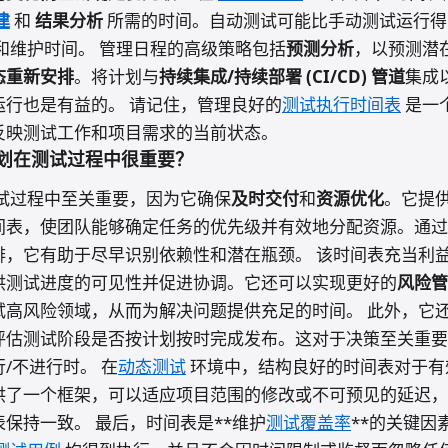
建
和
结果分析
所需的时间。自动测试可能比手动测试运行得
和维护时间。 管理日程的高级策略包括
预测分析
，以预测潜
态重新安排
。将计划与
持续集成/持续部署 (CI/CD) 管道
集成
运行也是有益的。 请记住，管理良好的
测试执行时间表
是一
反映测试工作和项目需求的当前状态。
划在测试过程中很重要？
试过程中至关重要，因为它确保
及时交付
和
资源优化
。它提
间表，使团队能够确定任务的优先级并有效地分配资源。通过
排，它有助于尽早识别依赖性和潜在瓶颈。 该时间表充当利
供测试进度的可见性并促进协调。它还可以实现更好的
风险管
试高风险领域，从而为解决问题提供充足的时间。 此外，它
评估测试阶段是否按计划按时完成发布。这对于决策至关重要
/不进行时。 在
动态测试
环境中，结构良好的时间表对于有
供了一个框架，可以适应项目范围的修改或不可预见的延迟，
保持一致。 最后，时间表是**维护
测试覆盖率
**的关键因