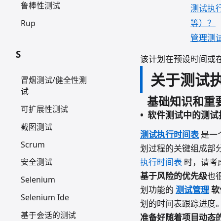
鲁棒性测试
测试执
等）？
Rup
管理测
S
该计划在预设时间或
关于测试
冒烟测试/健全性测
试
基础知识和重
可扩展性测试
软件测试中的测试
截图测试
测试执行时间表
是一
Scrum
划过程的关键组成部
执行时间表
时，请考
安全测试
基于风险的优先级
也
Selenium
划功能的
测试管理
软
Selenium Ide
划的时间表跟踪进度
基于会话的测试
准备好随着项目动态