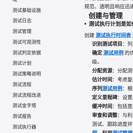
规范、透明且响应迅
测试基础设施
创建与管理
测试日志
测试执行计划是如
测试管理
创建
测试执行时间表
测试可观测性
识别测试项目
：列
测试判定依据
确定
测试用例
的
级。
测试计划
分配资源
：分配测
测试策略说明
估计时间
：考虑复
测试流程
序列
测试用例
：根
测试流程改进
定义里程碑
：设置
测试金字塔
缓冲时间
：包括意
审查和调整
：与利
测试报告
测试、跟踪进度并
测试执行器
例
。利用
测试管理