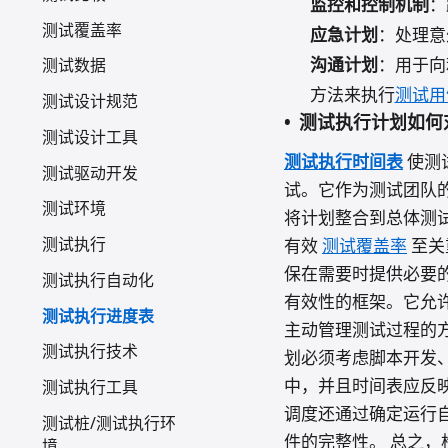
监控和控制机制
：
测试覆盖率
应急计划
：处理意
沟通计划
：用于向
测试数据
方法来执行
测试用
测试设计规范
测试执行计划如何
测试设计工具
测试执行时间表
使测
测试驱动开发
试。它作为测试团队
测试环境
将计划整合到总体测
测试执行
有效
测试覆盖率
至关
保在需要时提供必要
测试执行自动化
有效性的框架。它允
测试执行进度表
主动管理测试过程的
测试执行技术
划必须考虑脚本开发、
中，并且时间表应反
测试执行工具
调度还通过确定运行
测试桩/测试执行环
件的完整性。 总之，
境