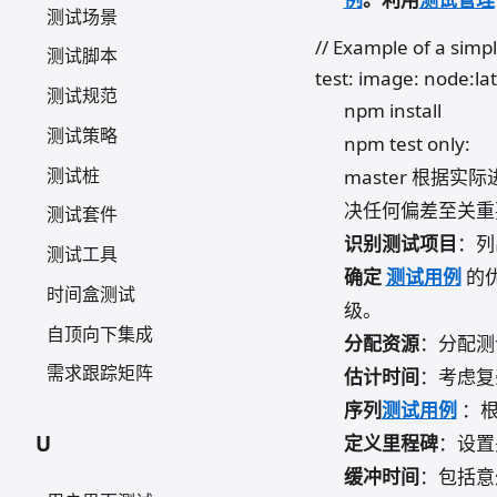
测试场景
// Example of a simpl
测试脚本
test: image: node:lat
测试规范
npm install
测试策略
npm test only:
测试桩
master 根
决任何偏差至关重
测试套件
识别测试项目
：列
测试工具
确定
测试用例
的
时间盒测试
级。
自顶向下集成
分配资源
：分配测
需求跟踪矩阵
估计时间
：考虑复
序列
测试用例
：根
U
定义里程碑
：设置
缓冲时间
：包括意