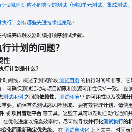
行计划如何适应不同类型的测试（例如单元测试、集成测试、
试执行计划有哪些先进技术或策略？
在构建完成触发器时编排顺序测试步骤。
执行计划的问题？
要性
执行计划是什么？
个时间线，概述了测试阶段
测试用例
的执行时间和顺序。它
分，可确保测试活动与项目期限和资源可用性保持一致。 在
虑
测试用例
之间的
依赖性
、
测试环境
** 的
可用性
以及
资源分
很重要，确保首先测试高风险领域。 要有效管理计划，请使
件
或
项目管理平台
等工具。这些工具可以帮助自动化通知
。 在优化进度以提高效率时，尽可能寻找
并行化
测试执行
的
的变化而
重新确定优先级
。 在
测试自动化
上下文中，时间表