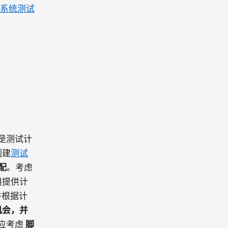
系统测试
是测试计
创建
测试
配
。考虑
用提供计
并根据计
机会，并
应考虑
脚