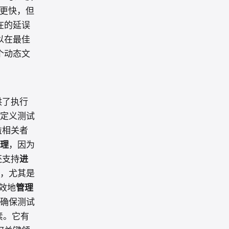
更快，但
在的延误
以在最佳
个动态文
供了执行
定义测试
益相关者
理
，因为
还支持
进
，尤其是
效地
管理
确保测试
素。它有