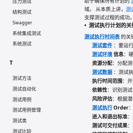
助于确保所有计划的
压力测试
域。 从本质上讲，
测
结构测试
支撑测试过程的成功
Swagger
测试执行计划的关
系统集成测试
测试执行时间表
的关
系统测试
测试套件
：要运行
测试环境
信息
：
T
资源分配
：分配测
测试数据
：测试执
测试方法
执行时间范围
：开
测试自动化
依赖性
：识别测试
风险评估
：根据潜
测试用例
测试执行
Order
测试用例管理
进入和退出标准
：
测试类
测试可交付成果
：
测试比较