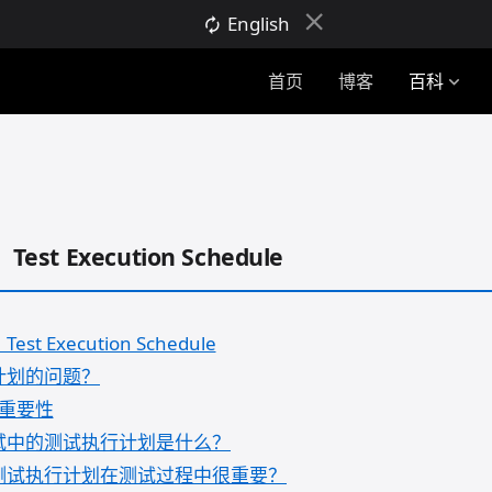
close
English
autorenew
首页
博客
百科
expand_more
st Execution Schedule
t Execution Schedule
计划的问题？
重要性
试中的测试执行计划是什么？
测试执行计划在测试过程中很重要？