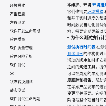
本维护
、
环境
环境搭
环境搭建
它们也需要
环境搭建
严重程度
和基于实时进度的
动
左移测试
时间触发自动化测试
软件开发生命周期
档，需要定期更新以
为什么测试执行计
软件质量
测试执行时间表
在测
软件质量管理
测试用例
的结构化时
软件风险分析
活动的顺序和时间安
软件测试
之间的
沟通工具
，提
Sql
可以在周期的早期测
度跟踪
和
报告
，帮助
状态转换测试
在考虑产品发布的进行
静态测试
变更
至关重要。它提
软件测试生命周期
阶段与整个项目时间表