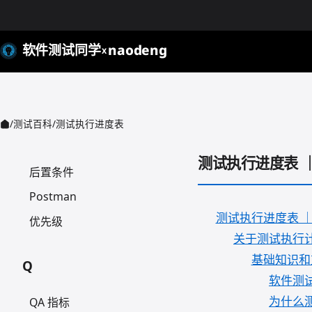
路径测试
同行评审测试
软件测试同学
naodeng
X
渗透测试
性能指标
性能测试
/
测试百科
/
测试执行进度表
正向测试
测试执行进度表 ｜ Te
后置条件
Postman
测试执行进度表 ｜ Tes
优先级
关于测试执行
基础知识和
Q
软件测
为什么
QA 指标