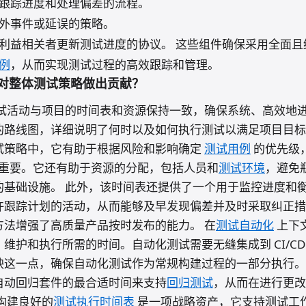
跟踪进度和处理偏差的流程。
外事件或延误的策略。
利益相关者更新测试进度的协议。 这些组件确保采用全面且
例
，从而实现测试过程的高效跟踪和管理。
对整体测试策略做出贡献？
试活动与项目的时间表和资源保持一致，确保系统、高效地
的路线图，详细说明了何时以及如何执行测试以满足项目目标
试策略中，它有助于根据风险和影响确定
测试用例
的优先级
重要。它还有助于资源的分配，包括人员和
测试环境
，避免
的基础设施。 此外，该时间表还提供了一个用于监控进度和
许跟踪计划的活动，从而能够及早发现偏差并及时采取纠正措
方法增强了高质量产品按时发布的能力。 在
测试自动化
上下
维护和执行所需的时间。自动化测试需要无缝集成到 CI/CD
映这一点，确保自动化测试作为常规构建过程的一部分执行。
自动回归套件的最合适时间来支持
回归测试
，从而在进行更改
构建良好的
测试执行时间表
是一项战略资产，它支持测试工