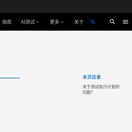
search
menu
指南
AI测试
更多
关于
translate
expand_more
expand_more
本页目录
关于测试执行计划的
问题？