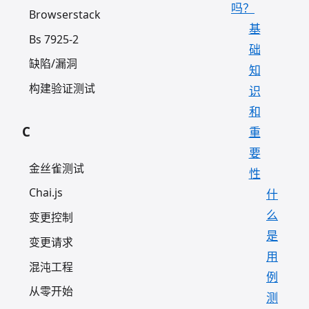
吗？
Browserstack
基
Bs 7925-2
础
缺陷/漏洞
知
构建验证测试
识
和
C
重
要
金丝雀测试
性
Chai.js
什
么
变更控制
是
变更请求
用
混沌工程
例
从零开始
测