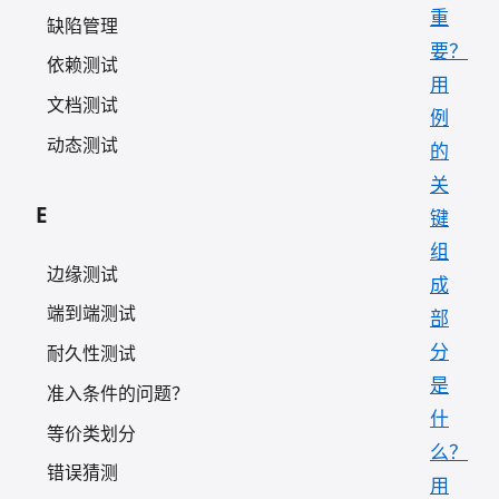
重
缺陷管理
要？
依赖测试
用
文档测试
例
动态测试
的
关
E
键
组
边缘测试
成
端到端测试
部
分
耐久性测试
是
准入条件的问题？
什
等价类划分
么？
错误猜测
用