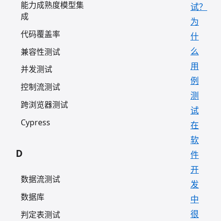
能力成熟度模型集
试？
成
为
代码覆盖率
什
么
兼容性测试
用
并发测试
例
控制流测试
测
跨浏览器测试
试
Cypress
在
软
D
件
开
数据流测试
发
数据库
中
很
判定表测试