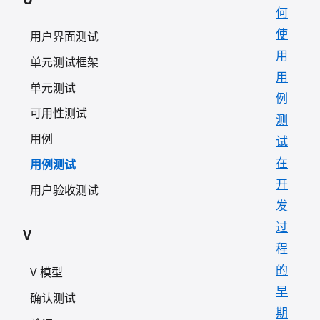
何
使
用户界面测试
用
单元测试框架
用
单元测试
例
可用性测试
测
用例
试
在
用例测试
开
用户验收测试
发
过
V
程
的
V 模型
早
确认测试
期