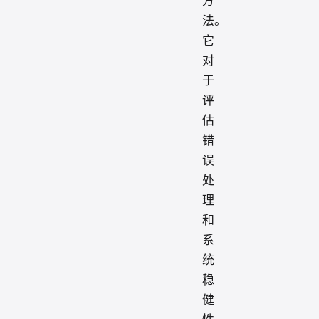
方
法。
它
对
于
评
估
错
误
处
理
和
系
统
稳
健