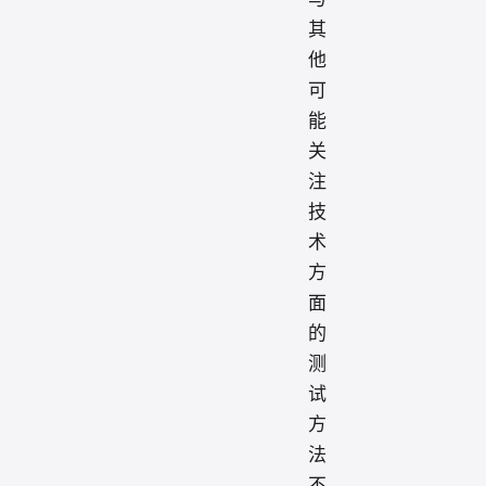
其
他
可
能
关
注
技
术
方
面
的
测
试
方
法
不