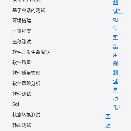
测
基于会话的测试
试？
如
环境搭建
何
严重程度
实
左移测试
现
软件开发生命周期
用
软件质量
例
测
软件质量管理
试
软件风险分析
自
软件测试
动
Sql
化？
状态转换测试
实
际
静态测试