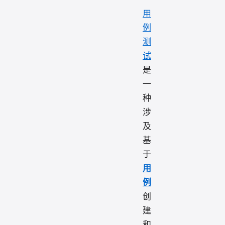
用
例
测
试
是
一
种
涉
及
基
于
用
例
创
建
和