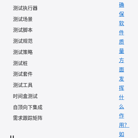
确
测试执行器
保
测试场景
软
测试脚本
件
测试规范
质
量
测试策略
方
测试桩
面
测试套件
发
测试工具
挥
时间盒测试
什
么
自顶向下集成
作
需求跟踪矩阵
用？
如
U