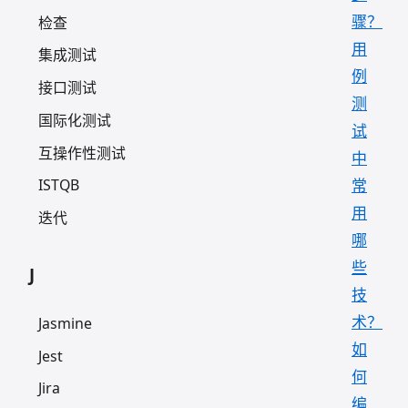
骤？
检查
用
集成测试
例
接口测试
测
国际化测试
试
互操作性测试
中
常
ISTQB
用
迭代
哪
些
J
技
术？
Jasmine
如
Jest
何
Jira
编