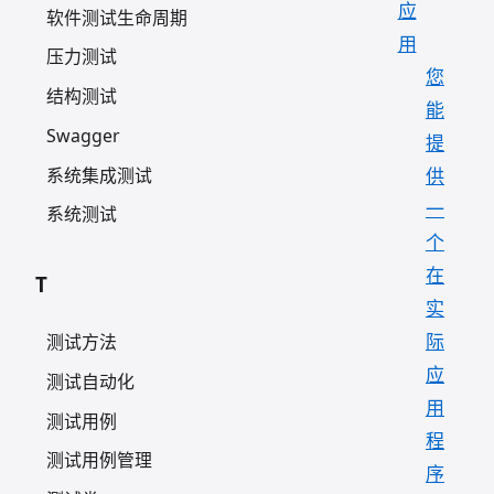
应
软件测试生命周期
用
压力测试
您
结构测试
能
Swagger
提
系统集成测试
供
一
系统测试
个
在
T
实
际
测试方法
应
测试自动化
用
测试用例
程
测试用例管理
序