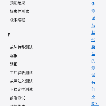
预期结果
例
测
探索性测试
试
极限编程
与
其
F
他
类
故障转移测试
型
漏报
的
误报
测
工厂验收测试
试
故障注入测试
有
何
不稳定性测试
不
前端测试
同？