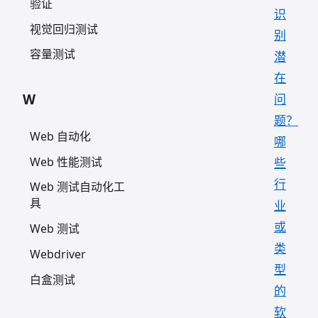
验证
识
视觉回归测试
别
容量测试
潜
在
W
问
题？
Web 自动化
哪
Web 性能测试
些
行
Web 测试自动化工
具
业
或
Web 测试
类
Webdriver
型
白盒测试
的
软