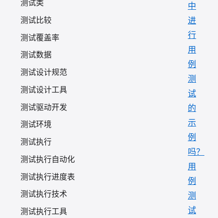
测试类
中
测试比较
进
行
测试覆盖率
用
测试数据
例
测试设计规范
测
测试设计工具
试
测试驱动开发
的
示
测试环境
例
测试执行
吗？
测试执行自动化
用
测试执行进度表
例
测试执行技术
测
试
测试执行工具