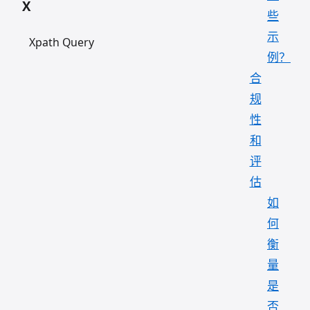
X
些
示
Xpath Query
例？
合
规
性
和
评
估
如
何
衡
量
是
否