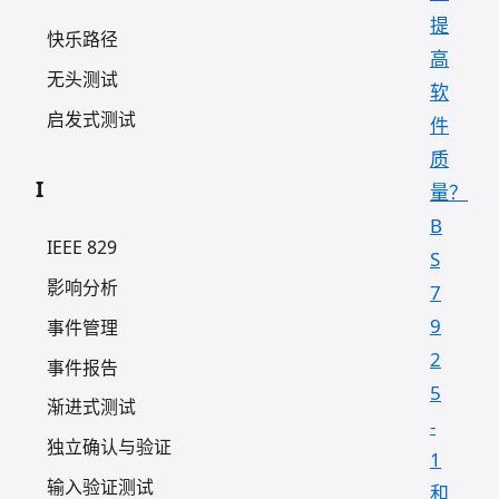
提
快乐路径
高
无头测试
软
启发式测试
件
质
I
量？
B
IEEE 829
S
影响分析
7
9
事件管理
2
事件报告
5
渐进式测试
-
独立确认与验证
1
输入验证测试
和