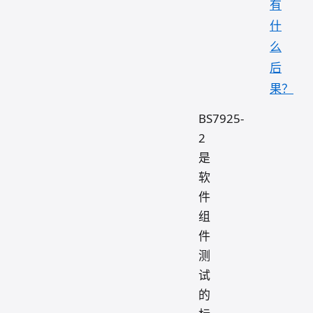
有
什
么
后
果？
BS7925-
2
是
软
件
组
件
测
试
的