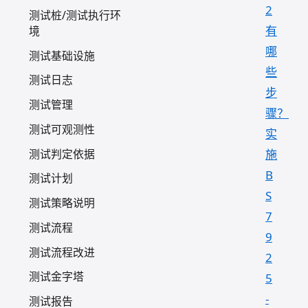
2
测试桩/测试执行环
有
境
哪
测试基础设施
些
测试日志
步
测试管理
骤？
测试可观测性
实
测试判定依据
施
B
测试计划
S
测试策略说明
7
测试流程
9
测试流程改进
2
测试金字塔
5
-
测试报告