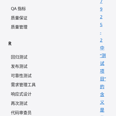
7
QA 指标
9
2
质量保证
5
质量管理
-
2
R
中
“测
回归测试
试
发布测试
项
可靠性测试
目”
需求管理工具
的
响应式设计
含
义
再次测试
是
代码审查员