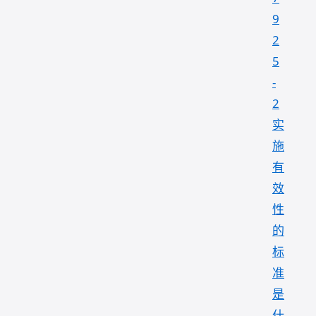
9
2
5
-
2
实
施
有
效
性
的
标
准
是
什