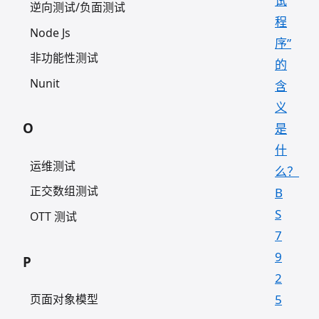
试
逆向测试/负面测试
程
Node Js
序”
非功能性测试
的
Nunit
含
义
O
是
什
运维测试
么？
正交数组测试
B
S
OTT 测试
7
9
P
2
页面对象模型
5