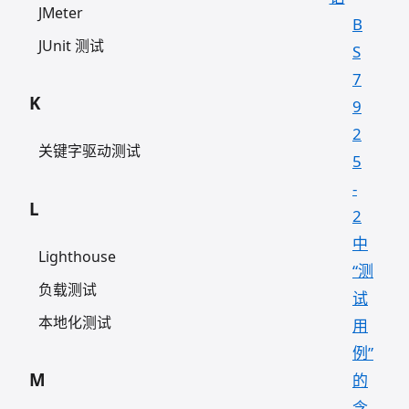
JMeter
B
JUnit 测试
S
7
K
9
2
关键字驱动测试
5
-
L
2
中
Lighthouse
“测
负载测试
试
本地化测试
用
例”
M
的
含