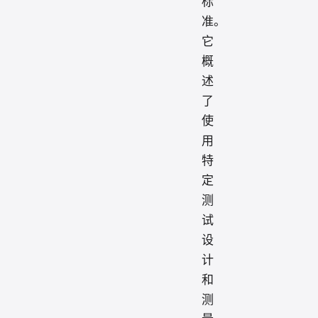
标
准。
它
概
述
了
使
用
特
定
测
试
设
计
和
测