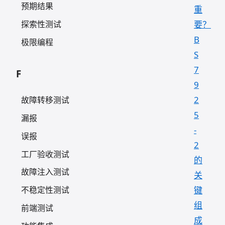
预期结果
重
探索性测试
要？
B
极限编程
S
7
F
9
2
故障转移测试
5
漏报
-
误报
2
工厂验收测试
的
故障注入测试
关
不稳定性测试
键
组
前端测试
成