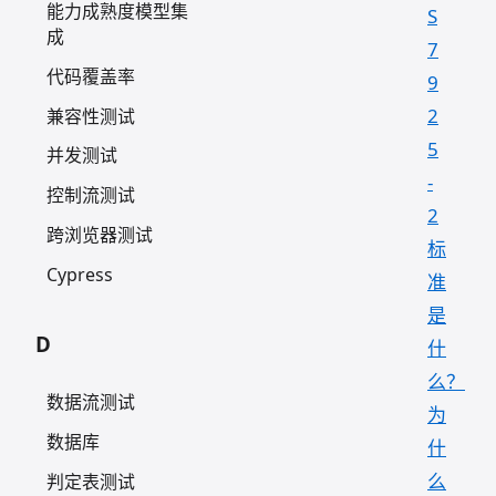
能力成熟度模型集
S
成
7
代码覆盖率
9
2
兼容性测试
5
并发测试
-
控制流测试
2
跨浏览器测试
标
Cypress
准
是
D
什
么？
数据流测试
为
数据库
什
么
判定表测试