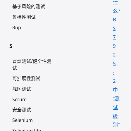
什
基于风险的测试
么？
鲁棒性测试
B
Rup
S
7
S
9
2
冒烟测试/健全性测
5
试
-
可扩展性测试
2
截图测试
中
“测
Scrum
试
安全测试
级
Selenium
别”
Selenium Ide