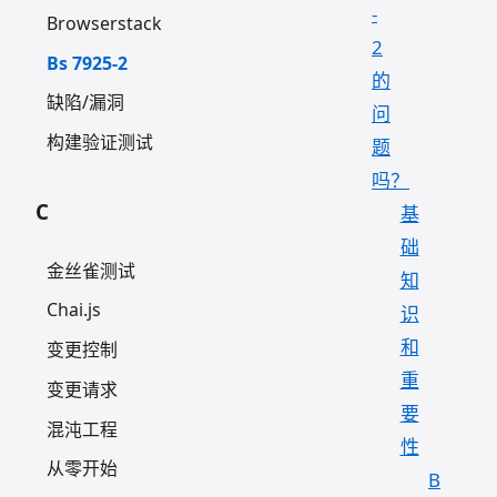
-
Browserstack
2
Bs 7925-2
的
缺陷/漏洞
问
构建验证测试
题
吗？
C
基
础
金丝雀测试
知
Chai.js
识
和
变更控制
重
变更请求
要
混沌工程
性
从零开始
B