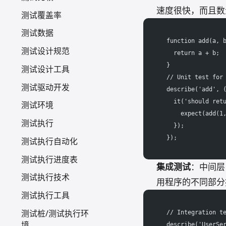
速度很快，而且数
测试覆盖率
测试数据
  function add(a, 
测试设计规范
    return a + b;
  }
测试设计工具
  // Unit test for
测试驱动开发
  describe('add', 
    it('should ret
测试环境
      expect(add(1
测试执行
    });
  });
测试执行自动化
测试执行进度表
集成测试
：中间层
测试执行技术
用程序的不同部分
测试执行工具
测试桩/测试执行环
  // Integration t
境
  describe('UserSe