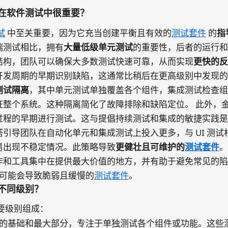
在软件测试中很重要？
试
中至关重要，因为它充当创建平衡且有效的
测试套件
的
指
端测试相比，拥有
大量低级单元测试
的重要性，后者的运行和
结构，团队可以确保大多数测试快速可靠，从而实现
更快的反
开发周期的早期识别缺陷，这通常比稍后在更高级别中发现的
测试隔离
，其中单元测试单独覆盖各个组件，集成测试检查组
证整个系统。这种隔离简化了故障排除和缺陷定位。 此外，
过程的早期进行测试。这与提倡持续测试和集成的敏捷实践是
引导团队在自动化单元和集成测试上投入更多，与 UI 测试
易出现不稳定情况。此策略导致
更健壮且可维护的
测试套件
。
作和工具集中在提供最大价值的地方，并有助于避免常见的陷
，这可能会导致脆弱且缓慢的
测试套件
。
不同级别？
要级别组成：
的基础和最大部分，专注于单独测试各个组件或功能。这些