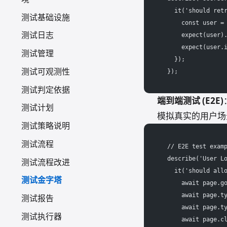
    it('should ret
测试基础设施
      const user =
测试日志
      expect(user)
      expect(user.
测试管理
    });
测试可观测性
  });
测试判定依据
端到端测试 (E2E)
测试计划
模拟真实的用户场
测试策略说明
测试流程
  // E2E test exam
  describe('User L
测试流程改进
    it('should all
测试金字塔
      await page.g
      await page.t
测试报告
      await page.t
测试执行器
      await page.c