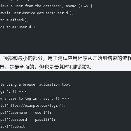
rieve a user from the database', async () => {
 await UserService.getUser('userId');
.toBeDefined();
id).toBe('userId');
：顶部和最小的部分，用于测试应用程序从开始到结束的流
景，是最全面的，但也是最耗时和脆弱的。
ple using a browser automation tool
ogin', () => {
ow a user to log in', async () => {
oto('https://example.com/login');
ype('#username', 'user1');
ype('#password', 'pass123');
lick('#submit');