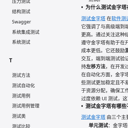
压力测试
为什么测试金字塔
结构测试
测试金字塔
在
软件测
Swagger
它强调了与高级端到
系统集成测试
更高。通过关注这种
系统测试
遵守金字塔有助于在
成本更低。它还鼓励
交互，端到端测试验
T
持
左移方法
，在开发
在自动化方面，金字塔
测试方法
些测试更加稳定且不
测试自动化
于资源分配，确保工
测试用例
过度依赖 UI 测试
测试金字塔有哪些
测试用例管理
测试类
测试金字塔
由三个主
单元测试
：金字塔
测试比较