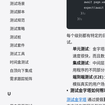
      await page.w
测试场景
      expect(await
测试脚本
    });
  });
测试规范
测试策略
每个级别都有特定的
测试桩
试。
测试套件
单元测试
：金字塔
测试工具
速度很快，而且数
时间盒测试
集成测试
：中间层
用程序的不同部分
自顶向下集成
端到端测试 (E2E)
需求跟踪矩阵
模拟真实的用户场
测试金字塔如何帮
U
测试金字塔
通过提倡