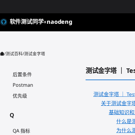
路径测试
同行评审测试
软件测试同学
naodeng
X
渗透测试
性能指标
性能测试
/
测试百科
/
测试金字塔
正向测试
测试金字塔 ｜ Test
后置条件
Postman
测试金字塔 ｜ Test 
优先级
关于测试金字
基础知识和
Q
什么是
为什么
QA 指标