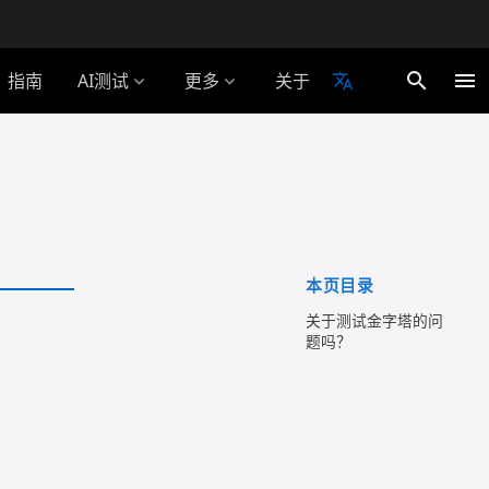
search
menu
指南
AI测试
更多
关于
translate
expand_more
expand_more
本页目录
关于测试金字塔的问
题吗？