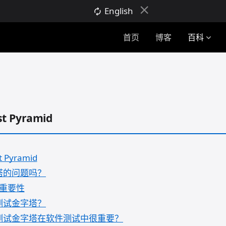
close
English
autorenew
首页
博客
百科
expand_more
 Pyramid
Pyramid
塔的问题吗？
重要性
测试金字塔？
测试金字塔在软件测试中很重要？